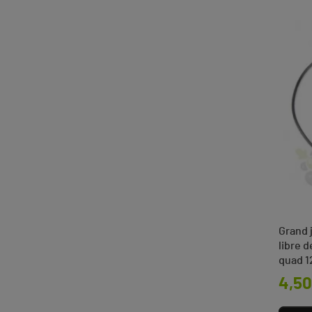
Grand j
libre 
quad 1
Prix
4,50