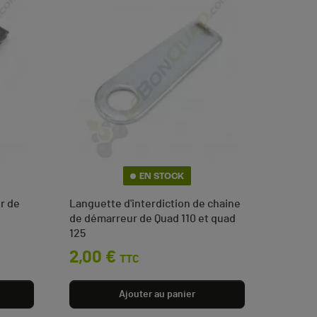
EN STOCK
r de
Languette d'interdiction de chaine
de démarreur de Quad 110 et quad
125
Prix
2,00 €
TTC
Ajouter au panier