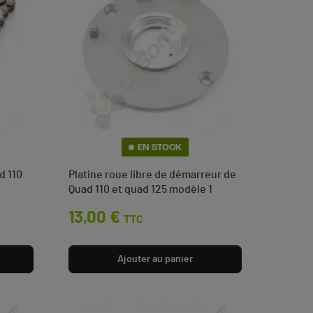
EN STOCK
d 110
Platine roue libre de démarreur de
Quad 110 et quad 125 modèle 1
Prix
13,00 €
TTC
Ajouter au panier