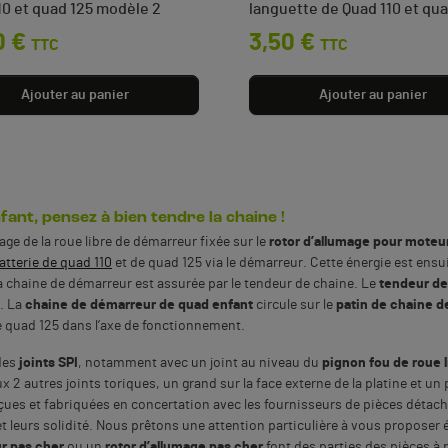
10 et quad 125 modèle 2
languette de Quad 110 et qua
0 €
Prix
3,50 €
TTC
TTC
Ajouter au panier
Ajouter au panier
ant, pensez à bien tendre la chaine !
age de la roue libre de démarreur fixée sur le
rotor d’allumage pour moteu
atterie de quad 110
et de quad 125 via le démarreur. Cette énergie est ensu
la chaine de démarreur est assurée par le tendeur de chaine. Le
tendeur de
t. La
chaine de démarreur de quad enfant
circule sur le
patin de chaine 
 quad 125 dans l’axe de fonctionnement.
des
joints SPI
, notamment avec un joint au niveau du
pignon fou de roue 
x 2 autres joints toriques, un grand sur la face externe de la platine et u
çues et fabriquées en concertation avec les fournisseurs de pièces détach
et leurs solidité. Nous prêtons une attention particulière à vous proposer
r pas cher
ou un
rotor d’allumage pas cher
font des parties des pièces à 