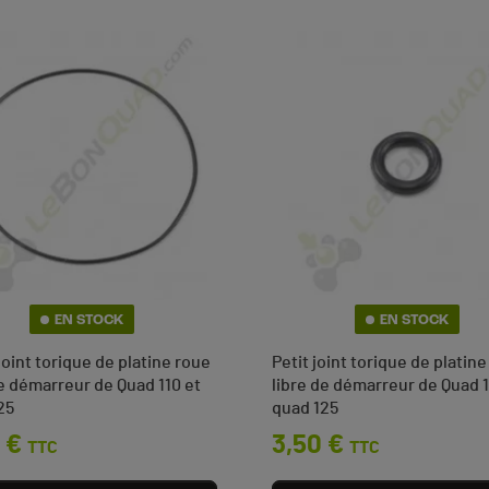
EN STOCK
EN STOCK
oint torique de platine roue
Petit joint torique de platin
de démarreur de Quad 110 et
libre de démarreur de Quad 1
25
quad 125
 €
Prix
3,50 €
TTC
TTC