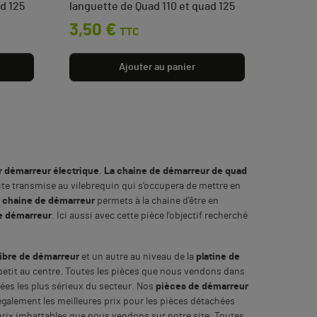
d 125
languette de Quad 110 et quad 125
Prix
3,50 €
TTC
Ajouter au panier
r démarreur électrique
.
La chaine de démarreur de quad
ite transmise au vilebrequin qui s’occupera de mettre en
 chaine de démarreur
permets à la chaine d’être en
de démarreur
. Ici aussi avec cette pièce l’objectif recherché
libre de démarreur
et un autre au niveau de la
platine de
n petit au centre. Toutes les pièces que nous vendons dans
ées les plus sérieux du secteur. Nos
pièces de démarreur
 également les meilleures prix pour les pièces détachées
prix imbattables que nous vendons sur notre site. Toutes