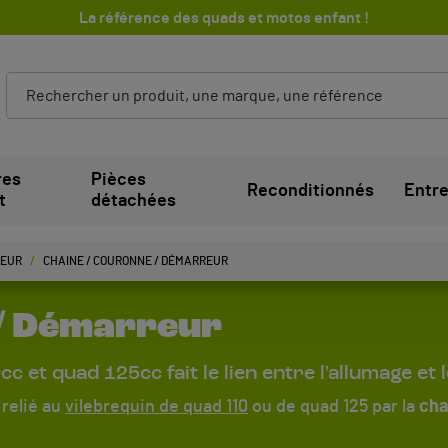
La référence des quads et motos enfant !
res
Pièces
Reconditionnés
Entre
t
détachées
TEUR
CHAINE / COURONNE / DÉMARREUR
/ Démarreur
 et quad 125cc fait le lien entre l'allumage et
 relié au
vilebrequin de quad 110
ou de quad 125 par la
cha