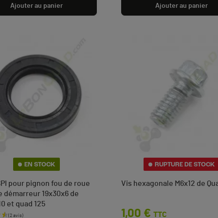
Ajouter au panier
Ajouter au panier
EN STOCK
RUPTURE DE STOCK
SPI pour pignon fou de roue
Vis hexagonale M6x12 de Qu
de démarreur 19x30x6 de
10 et quad 125
Prix
1,00 €
TTC