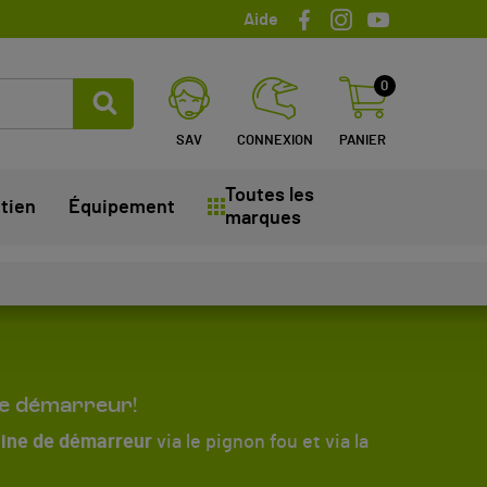
Aide
0
SAV
CONNEXION
PANIER
Toutes les
tien
Équipement
marques
 le démarreur!
ine de démarreur
via le pignon fou et via la