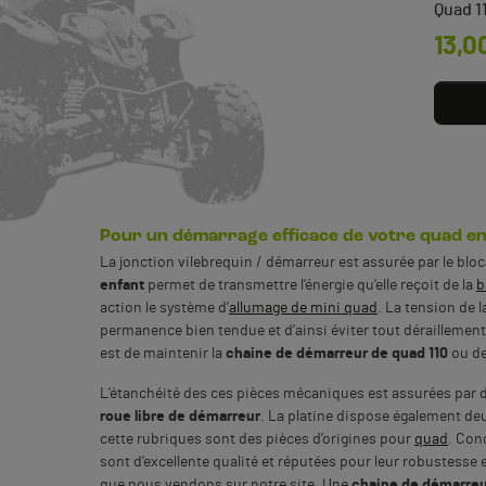
Quad 1
Prix
13,0
Pour un démarrage efficace de votre quad enf
La jonction vilebrequin / démarreur est assurée par le bloc
enfant
permet de transmettre l’énergie qu’elle reçoit de la
b
action le système d’
allumage de mini quad
. La tension de 
permanence bien tendue et d’ainsi éviter tout déraillemen
est de maintenir la
chaine de démarreur de quad 110
ou de
L’étanchéité des ces pièces mécaniques est assurées par 
roue libre de démarreur
. La platine dispose également deu
cette rubriques sont des pièces d’origines pour
quad
. Con
sont d’excellente qualité et réputées pour leur robustesse 
que nous vendons sur notre site. Une
chaine de démarreu