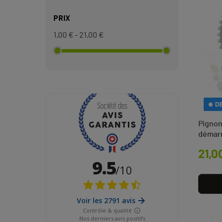
PRIX
1,00 € - 21,00 €
D
Pignon
démarr
Prix
21,0