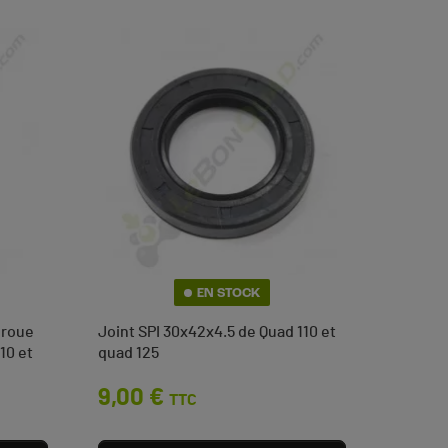
(2 avis)
EN STOCK
e roue
Joint SPI 30x42x4.5 de Quad 110 et
10 et
quad 125
Prix
9,00 €
TTC