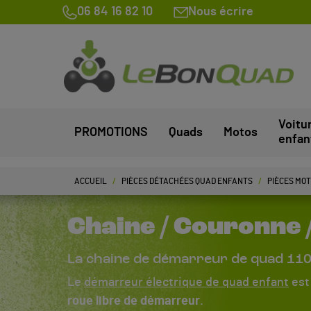
06 84 16 82 10
Nous écrire
Voitu
PROMOTIONS
Quads
Motos
enfan
ACCUEIL
PIÈCES DÉTACHÉES QUAD ENFANTS
PIÈCES MO
Chaine / Couronne 
La chaine de démarreur de quad 110cc
Le
démarreur électrique de quad enfant
est
roue libre de démarreur
.