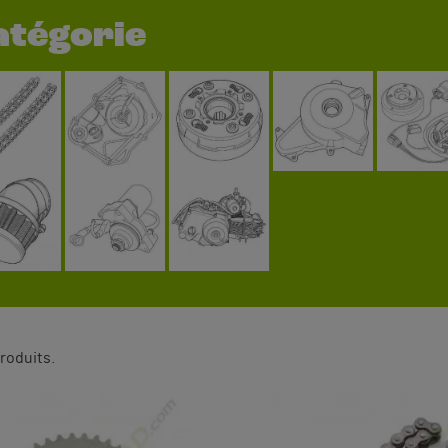
atégorie
 produits.