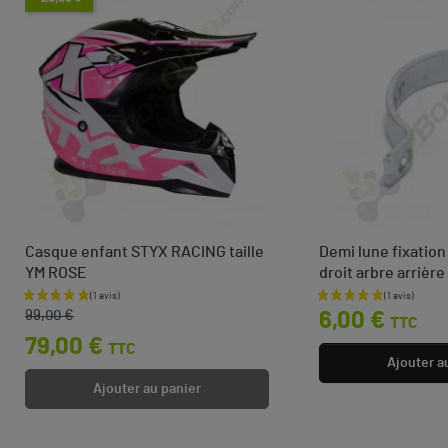
Casque enfant STYX RACING taille
Demi lune fixatio
YM ROSE
droit arbre arrièr
Prix de base
Prix
Prix
99,00 €
6,00 €
TTC
79,00 €
TTC
Ajouter a
Ajouter au panier