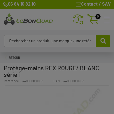
06 84 16 82 10
Contact / SAV
0
RETOUR
Protège-mains RFX ROUGE/ BLANC
série 1
Référence :
0440000001988
EAN :
0440000001988