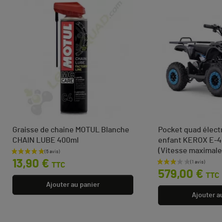
Graisse de chaine MOTUL Blanche
Pocket quad élect
CHAIN LUBE 400ml
enfant KEROX E-
(Vitesse maximale
Prix
13,90 €
TTC
Prix
579,00 €
TTC
Ajouter au panier
Ajouter a