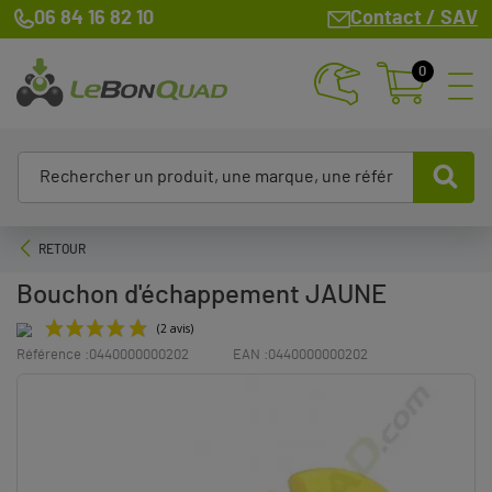
06 84 16 82 10
Contact / SAV
0
RETOUR
Bouchon d'échappement JAUNE
Référence :
0440000000202
EAN :
0440000000202
(2 avis)