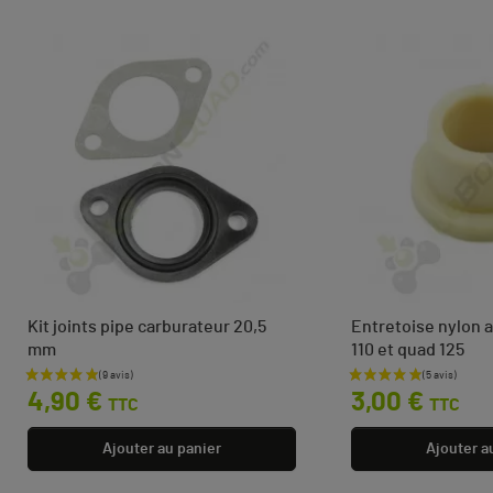
Kit joints pipe carburateur 20,5
Entretoise nylon 
mm
110 et quad 125
Prix
Prix
4,90 €
3,00 €
TTC
TTC
Ajouter au panier
Ajouter a