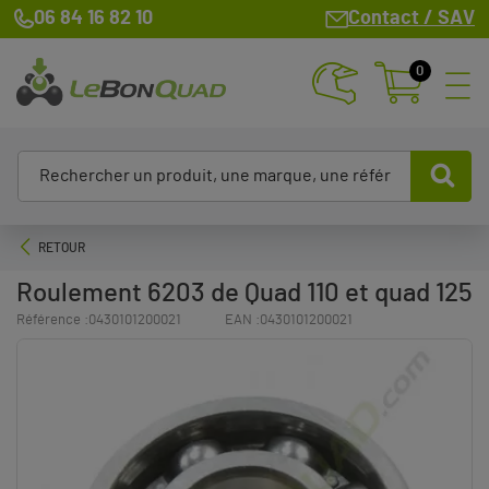
06 84 16 82 10
Contact / SAV
0
RETOUR
Roulement 6203 de Quad 110 et quad 125
Référence :
0430101200021
EAN :
0430101200021