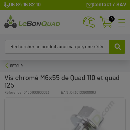
06 84 16 82 10
Contact / SAV
0
RETOUR
Vis chromé M6x55 de Quad 110 et quad
125
Référence :
0430100900083
EAN :
0430100900083