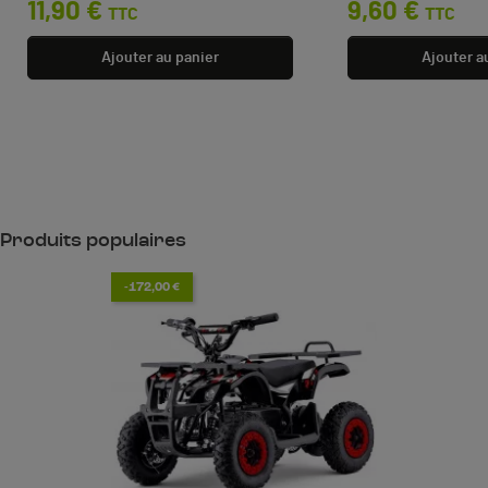
11,90 €
9,60 €
TTC
TTC
Ajouter au panier
Ajouter a
Produits populaires
-172,00 €