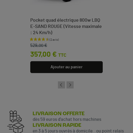
Pocket quad électrique 800w LBQ
E-SAND ROUGE (Vitesse maximale
: 24 Km/h)
Prix de base
Prix
529,00 €
357,00 €
TTC
Ajouter au panier
LIVRAISON OFFERTE
dès 59 euros d’achat hors machines
LIVRAISON RAPIDE
en 3 à 5 jours ouvrés à domicile ou point relais