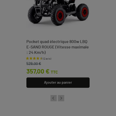
Pocket quad électrique 800w LBQ
E-SAND ROUGE (Vitesse maximale
: 24 Km/h)
Prix de base
Prix
529,00 €
357,00 €
TTC
Ajouter au panier