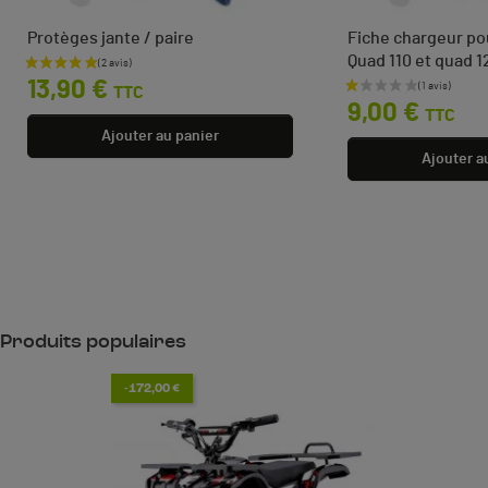
Protèges jante / paire
Fiche chargeur po
Quad 110 et quad 1
Prix
13,90 €
TTC
Prix
9,00 €
TTC
Ajouter au panier
Ajouter a
Produits populaires
-172,00 €