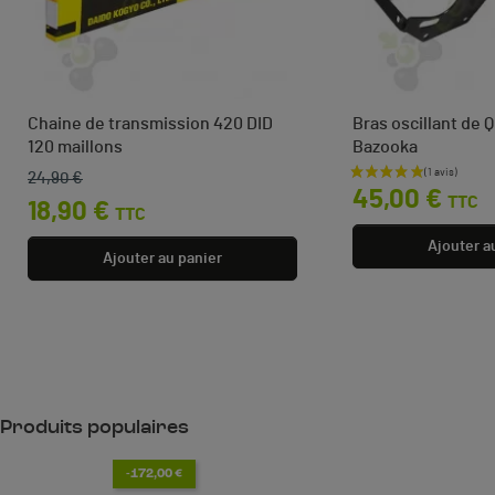
Chaine de transmission 420 DID
Bras oscillant de 
120 maillons
Bazooka
24,90 €
Prix de base
Prix
Prix
45,00 €
TTC
18,90 €
TTC
Ajouter a
Ajouter au panier
Produits populaires
-172,00 €