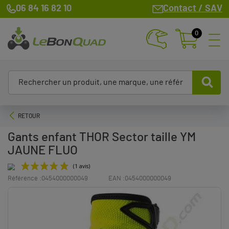
06 84 16 82 10
Contact / SAV
0
RETOUR
Gants enfant THOR Sector taille YM
JAUNE FLUO
Référence :
0454000000049
EAN :
0454000000049
(1 avis)