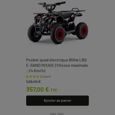
Pocket quad électrique 800w LBQ
E-SAND ROUGE (Vitesse maximale
: 24 Km/h)
Prix de base
Prix
529,00 €
357,00 €
TTC
Ajouter au panier