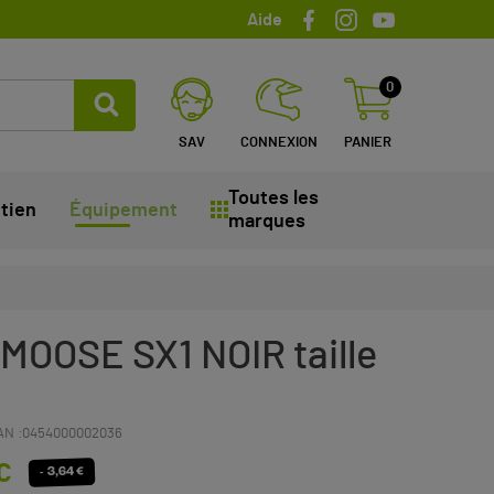
Aide
0
SAV
CONNEXION
PANIER
Toutes les
tien
Équipement
marques
 MOOSE SX1 NOIR taille
AN :
0454000002036
C
- 3,64 €