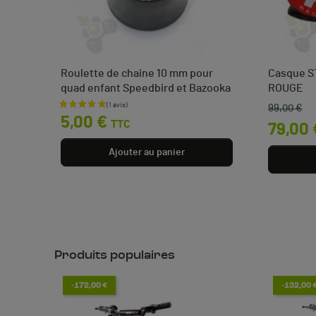
bird
Roulette de chaine 10 mm pour
Casque ST
quad enfant Speedbird et Bazooka
ROUGE
99,00 €
Prix
Prix de b
Prix
0 €
5,00 €
TTC
79,00 
Ajouter au panier
Produits populaires
-172,00 €
-132,00 