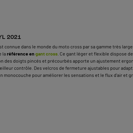
YL 2021
est connue dans le monde du moto cross par sa gamme très large
e la
référence en
gant cross
. Ce gant léger et flexible dispose d
on des doigts pincés et précourbés apporte un ajustement erg
eilleur contrôle. Des velcros de fermeture ajustables pour adap
en monocouche pour améliorer les sensations et le flux d'air et 