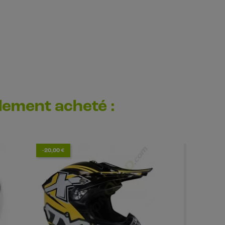
alement acheté :
-20,00 €