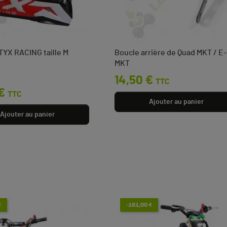
YX RACING taille M
Boucle arrière de Quad MKT / E-
MKT
ase
Prix
14,50 €
TTC
€
TTC
Ajouter au panier
Ajouter au panier
€
-161,00 €