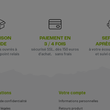
ISON
PAIEMENT EN
SE
IDE
3 / 4 FOIS
APRÈ
rs ouvrés à
sécurisé SSL, dès 150 euros
à votre éco
oint relais
d’achat, sans frais
et suivi 
ations
Votre compte
 de confidentialité
Informations personnelles
légales
Retours produit