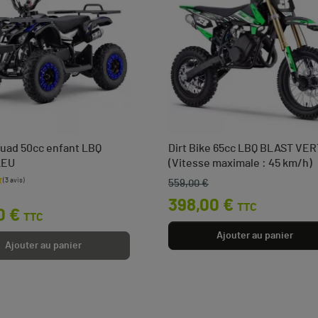
uad 50cc enfant LBQ
Dirt Bike 65cc LBQ BLAST VER
LEU
(Vitesse maximale : 45 km/h)
559,00 €
base
Prix de base
Prix
398,00 €
TTC
0 €
TTC
Ajouter au panier
Ajouter au panier