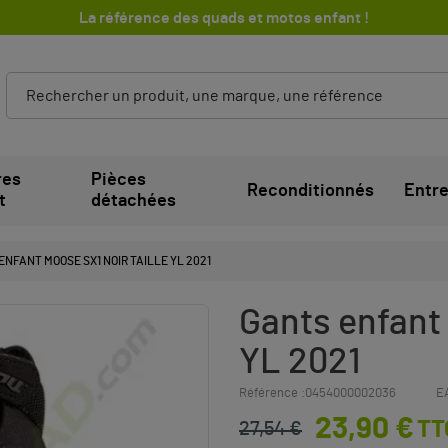
La référence des quads et motos enfant !
res
Pièces
Reconditionnés
Entre
t
détachées
ENFANT MOOSE SX1 NOIR TAILLE YL 2021
Gants enfant
YL 2021
Référence :
0454000002036
E
23,90 €
TT
27,54 €