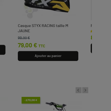
Casque STYX RACING taille M
Régulateur
JAUNE
Prix
8,90 €
99,00 €
T
Prix de base
Prix
79,00 €
TTC
Aj
Ajouter au panier
-170,00 €