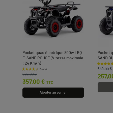
Pocket quad électrique 800w LBQ
Pocket q
E-SAND ROUGE (Vitesse maximale
SAND B
: 24 Km/h)
Prix de 
Prix
 €
389,00 €
Prix de base
Prix
529,00 €
257,0
357,00 €
TTC
Ajouter au panier