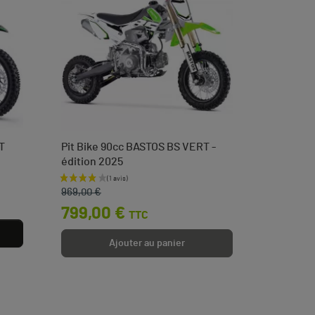
T
Pit Bike 90cc BASTOS BS VERT -
Tendeur 
édition 2025
languett
Prix de base
Prix
Prix
3,50 
969,00 €
799,00 €
TTC
Ajouter au panier