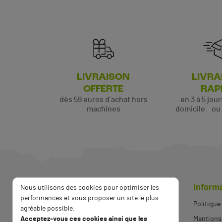
LIVRAISON
LIVRA
OFFERTE
RAP
dès 59 euros d’achat hors
en 3 à 5 jou
machines
domicile ou p
Inform
Nous utilisons des cookies pour optimiser les
performances et vous proposer un site le plus
Politique
agréable possible.
Acceptez-vous ces cookies ainsi que les
Mentions 