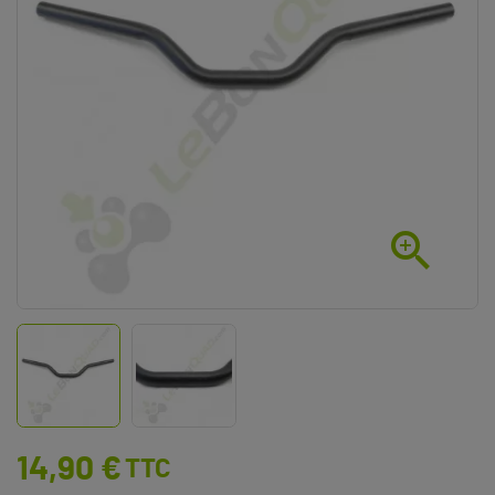

14,90 €
TTC