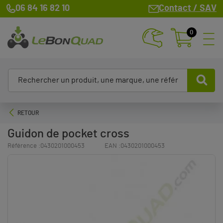
06 84 16 82 10
Contact / SAV
0
RETOUR
Guidon de pocket cross
Référence :
0430201000453
EAN :
0430201000453