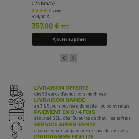
: 24 Km/h)
Prix de base
Prix
529,00 €
357,00 €
TTC
Ajouter au panier
LIVRAISON OFFERTE
dès 59 euros d’achat hors machines
LIVRAISON RAPIDE
en 3 à 5 jours ouvrés à domicile ou point relais
PAIEMENT EN 3 / 4 FOIS
sécurisé SSL, dès 150 euros d’achat, sans frais
SERVICE APRÈS-VENTE
à votre écoute, dépannage et suivi de vos colis
PROGRAMME FIDELITÉ