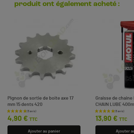
produit ont également acheté :
Pignon de sortie de boite axe 17
Graisse de chain
mm 15 dents 420
CHAIN LUBE 400m
Prix
Prix
4,90 €
13,90 €
TTC
TTC
Ajouter au panier
Ajouter a