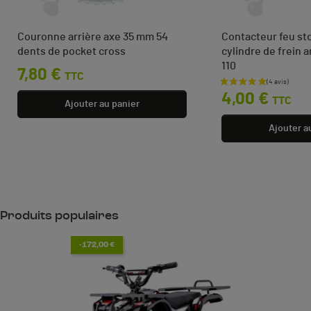
Couronne arrière axe 35 mm 54
Contacteur feu st
dents de pocket cross
cylindre de frein 
110
Prix
7,80 €
TTC
Prix
4,00 €
TTC
Ajouter au panier
Ajouter a
Produits populaires
-172,00 €