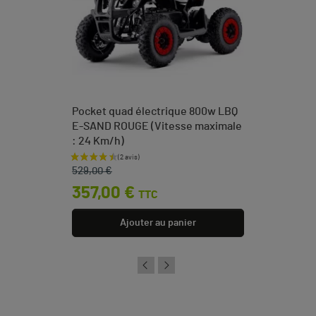
Pocket quad électrique 800w LBQ
E-SAND ROUGE (Vitesse maximale
: 24 Km/h)
Prix de base
Prix
529,00 €
357,00 €
TTC
Ajouter au panier