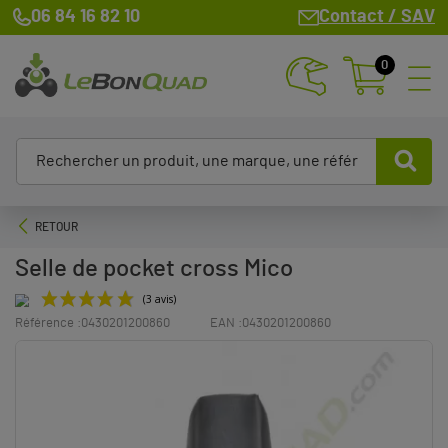
06 84 16 82 10
Contact / SAV
0
RETOUR
Selle de pocket cross Mico
Référence :
0430201200860
EAN :
0430201200860
(3 avis)