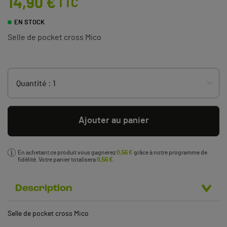
14,90 €
TTC
EN STOCK
Selle de pocket cross Mico
Ajouter au panier
En achetant ce produit vous gagnerez
0,56 €
grâce à notre programme de
fidélité. Votre panier totalisera
0,56 €
.
Description
Selle de pocket cross Mico