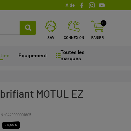
Aide
0
SAV
CONNEXION
PANIER
Toutes les
tien
Équipement
marques
ubrifiant MOTUL EZ
N :
0440000001605
- 5,00 €