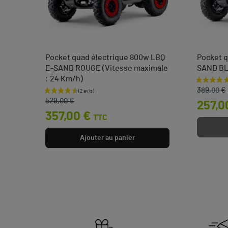
Pocket quad électrique 800w LBQ
Pocket q
E-SAND ROUGE (Vitesse maximale
SAND B
: 24 Km/h)
Prix de 
Prix
 €
389,00 €
Prix de base
Prix
529,00 €
257,0
357,00 €
TTC
Ajouter au panier