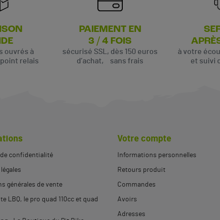
ISON
PAIEMENT EN
SE
IDE
3 / 4 FOIS
APRÈ
rs ouvrés à
sécurisé SSL, dès 150 euros
à votre éco
oint relais
d’achat, sans frais
et suivi 
ations
Votre compte
 de confidentialité
Informations personnelles
(4 avis)
légales
Retours produit
s générales de vente
Commandes
ite LBQ, le pro quad 110cc et quad
Avoirs
Adresses