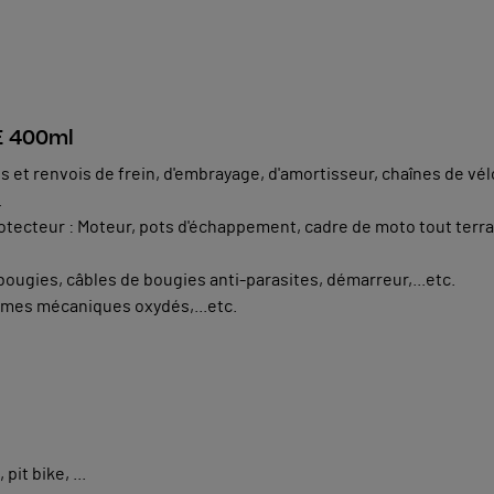
E 400ml
 et renvois de frein, d'embrayage, d'amortisseur, chaînes de vélo,
.
otecteur : Moteur, pots d'échappement, cadre de moto tout terra
 bougies, câbles de bougies anti-parasites, démarreur,...etc.
tèmes mécaniques oxydés,...etc.
pit bike, ...