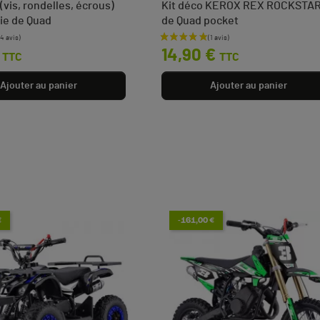
(vis, rondelles, écrous)
Kit déco KEROX REX ROCKSTA
ie de Quad
de Quad pocket
Prix
14,90 €
TTC
TTC
Ajouter au panier
Ajouter au panier
€
-161,00 €