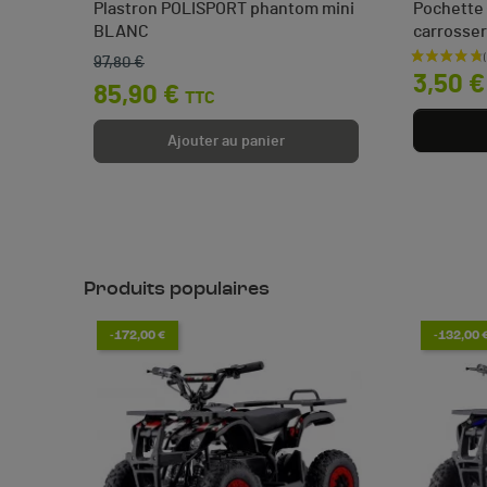
L
Plastron POLISPORT phantom mini
Pochette 
BLANC
carrosser
 €
97,80 €
Prix de base
Prix
Prix
3,50 €
85,90 €
TTC
Ajouter au panier
Produits populaires
-172,00 €
-132,00 