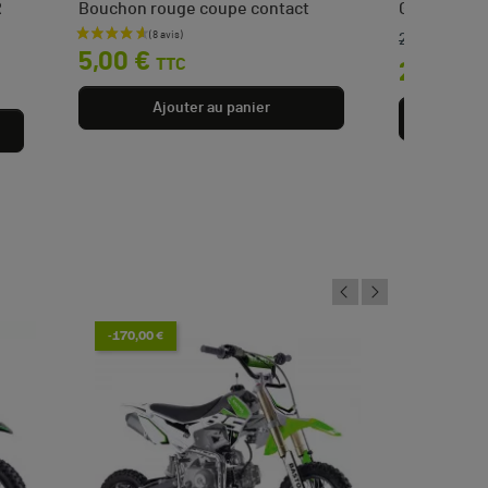
R
Bouchon rouge coupe contact
Gants THOR 
22,14 €
Prix
Prix de bas
Prix
5,00 €
TTC
20,90 €
Ajouter au panier
Aj
-170,00 €