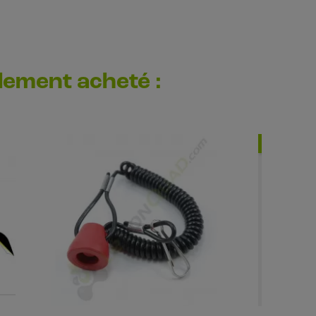
alement acheté :
-1,24 €