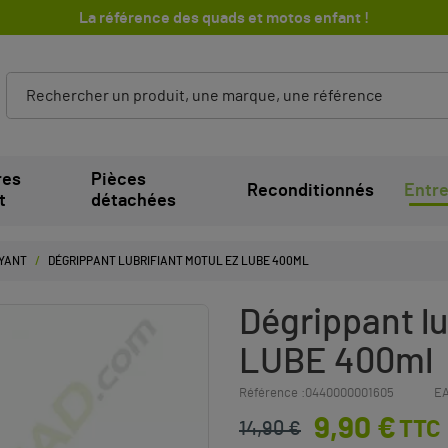
La référence des quads et motos enfant !
res
Pièces
Reconditionnés
Entre
t
détachées
OYANT
DÉGRIPPANT LUBRIFIANT MOTUL EZ LUBE 400ML
Dégrippant l
LUBE 400ml
Référence :
0440000001605
EA
9,90 €
TTC
14,90 €