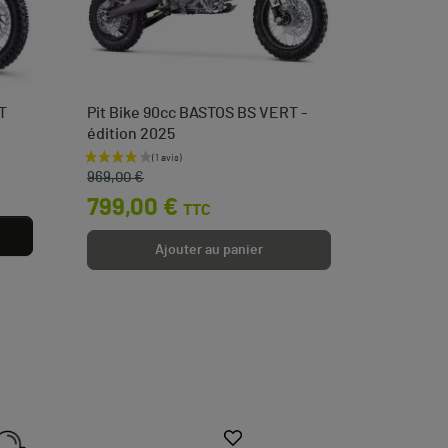
T
Pit Bike 90cc BASTOS BS VERT -
Tendeur 
édition 2025
languett
Prix de base
Prix
Prix
3,50 
969,00 €
799,00 €
TTC
Ajouter au panier