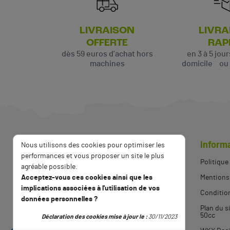
LIVRAISON
LIVRA
OFFERTE
RAP
dès 59 euros d’achat hors
en 3 à 5 jou
machines
domicile ou p
Inform
Nous utilisons des cookies pour optimiser les
performances et vous proposer un site le plus
Politique
agréable possible.
Acceptez-vous ces cookies ainsi que les
Mentions 
implications associées à l'utilisation de vos
Condition
données personnelles ?
Plan du s
06 84 16 82 10
50cc
Déclaration des cookies mise à jour le :
30/11/2023