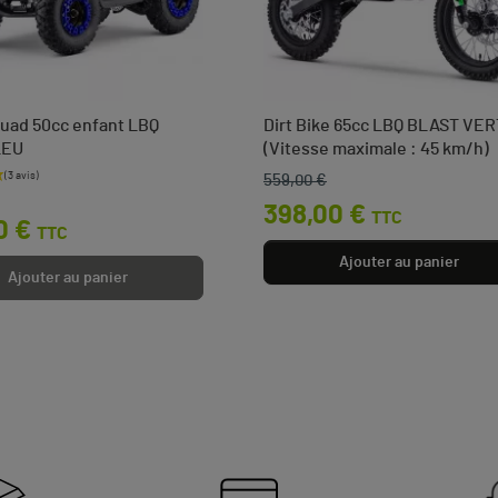
uad 50cc enfant LBQ
Dirt Bike 65cc LBQ BLAST VER
LEU
(Vitesse maximale : 45 km/h)
559,00 €
base
Prix de base
Prix
398,00 €
TTC
0 €
TTC
Ajouter au panier
Ajouter au panier