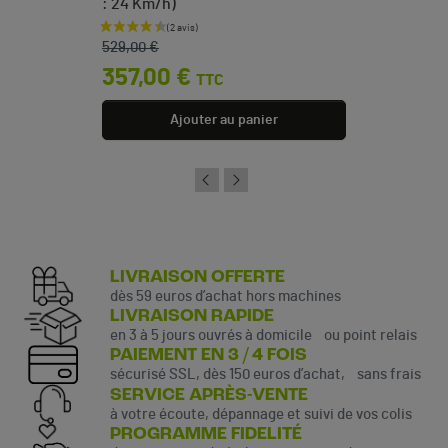
: 24 Km/h)
Prix de base
Prix
529,00 €
357,00 €
TTC
Ajouter au panier
LIVRAISON OFFERTE
dès 59 euros d’achat hors machines
LIVRAISON RAPIDE
en 3 à 5 jours ouvrés à domicile ou point relais
PAIEMENT EN 3 / 4 FOIS
sécurisé SSL, dès 150 euros d’achat, sans frais
SERVICE APRÈS-VENTE
à votre écoute, dépannage et suivi de vos colis
PROGRAMME FIDELITÉ