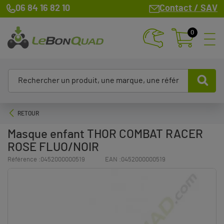
06 84 16 82 10
Contact / SAV
0
RETOUR
Masque enfant THOR COMBAT RACER
ROSE FLUO/NOIR
Référence :
0452000000519
EAN :
0452000000519