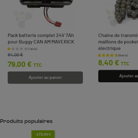
Pack batterie complet 24V 7Ah
Chaine de transmi
pour Buggy CAN AM MAVERICK
maillons de pocke
électrique
Prix de base
Prix
84,00 €
Prix
8,40 €
79,00 €
TTC
TTC
Ajouter a
Ajouter au panier
Produits populaires
-172,00 €