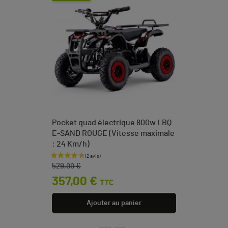
Pocket quad électrique 800w LBQ
E-SAND ROUGE (Vitesse maximale
: 24 Km/h)
Prix de base
Prix
529,00 €
357,00 €
TTC
Ajouter au panier