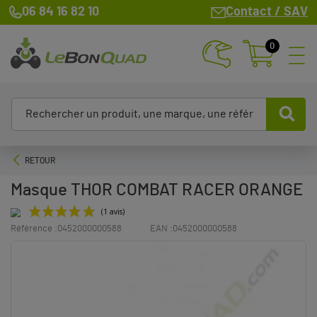
06 84 16 82 10
Contact / SAV
0
RETOUR
Masque THOR COMBAT RACER ORANGE
Référence :
0452000000588
EAN :
0452000000588
(1 avis)