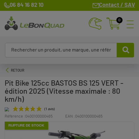
06 84 16 82 10
Contact / SAV
0
RETOUR
Pit Bike 125cc BASTOS BS 125 VERT -
édition 2025 (Vitesse maximale : 80
km/h)
Référence :
0400100000465
EAN :
0400100000465
RUPTURE DE STOCK
(1 avis)