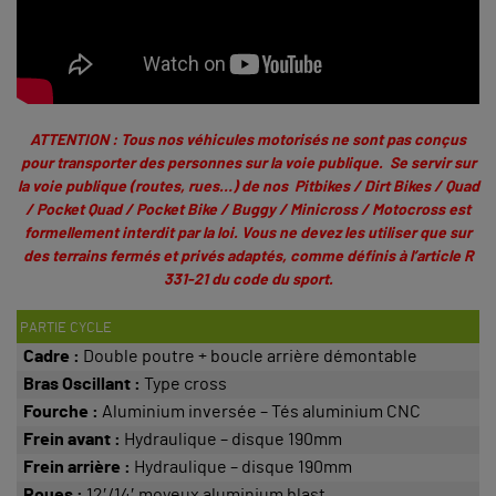
ATTENTION : Tous nos véhicules motorisés ne sont pas conçus
pour transporter des personnes sur la voie publique. Se servir sur
la voie publique (routes, rues…) de nos Pitbikes / Dirt Bikes / Quad
/ Pocket Quad / Pocket Bike / Buggy / Minicross / Motocross est
formellement interdit par la loi. Vous ne devez les utiliser que sur
des terrains fermés et privés adaptés, comme définis à
l’article R
331-21 du code du sport
.
PARTIE CYCLE
Cadre :
Double poutre + boucle arrière démontable
Bras Oscillant :
Type cross
Fourche :
Aluminium inversée – Tés aluminium CNC
Frein avant :
Hydraulique – disque 190mm
Frein arrière :
Hydraulique – disque 190mm
Roues :
12′/14′ moyeux aluminium blast