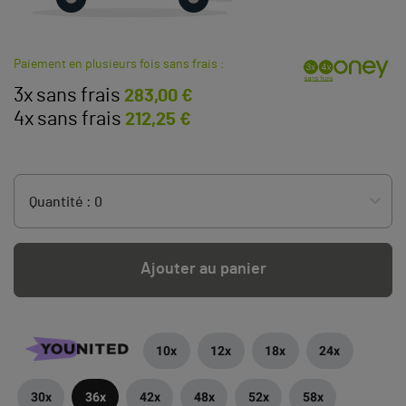
Paiement en plusieurs fois sans frais :
3x sans frais
283,00 €
4x sans frais
212,25 €
Ajouter au panier
10x
12x
18x
24x
30x
36x
42x
48x
52x
58x