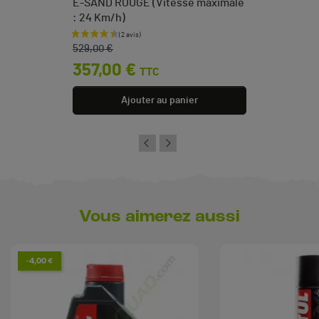
E-SAND ROUGE (Vitesse maximale
: 24 Km/h)
Prix de base
Prix
529,00 €
357,00 €
TTC
Ajouter au panier
Vous aimerez aussi
-4,00 €