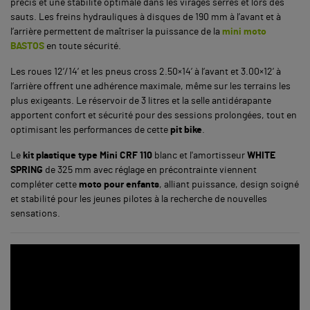
précis et une stabilité optimale dans les virages serrés et lors des
sauts. Les freins hydrauliques à disques de 190 mm à l’avant et à
l’arrière permettent de maîtriser la puissance de la
mini moto
BASTOS
en toute sécurité.
Les roues 12’/14’ et les pneus cross 2.50×14’ à l’avant et 3.00×12’ à
l’arrière offrent une adhérence maximale, même sur les terrains les
plus exigeants. Le réservoir de 3 litres et la selle antidérapante
apportent confort et sécurité pour des sessions prolongées, tout en
optimisant les performances de cette
pit bike
.
Le
kit plastique type Mini CRF 110
blanc et l'amortisseur
WHITE
SPRING
de 325 mm avec réglage en précontrainte viennent
compléter cette
moto pour enfants
, alliant puissance, design soigné
et stabilité pour les jeunes pilotes à la recherche de nouvelles
sensations.