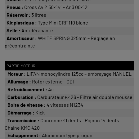
Pneus :
Cross Av 2.50×14′ – Ar 3.00×12′
Réservoir :
3 litres
Kit plastique :
Type Mini CRF 110 blanc
Selle :
Antidérapante
Amortisseur :
WHITE SPRING 325mm – Réglage en
précontrainte
PARTIE MOTEUR
Moteur :
LIFAN monocylindre 125cc – embrayage MANUEL
Allumage :
Rotor externe - CDI
Refroidissement :
Air
Carburation :
Carburateur
26 - Filtre air double mousse
PZ
Boite de vitesse :
4 vitesses N1234
Démarrage :
Kick
Transmission :
Couronne 41 dents - Pignon 14 dents -
Chaine KMC 420
Échappement :
Aluminium type progun