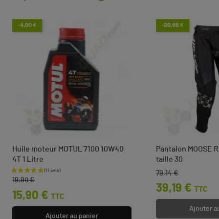
-4,00 €
-39,95 €
Huile moteur MOTUL 7100 10W40
Pantalon MOOSE R
4T 1 Litre
taille 30
79,14 €
Prix de base
Prix
Prix de base
Prix
19,90 €
39,19 €
TTC
15,90 €
TTC
Ajouter a
Ajouter au panier