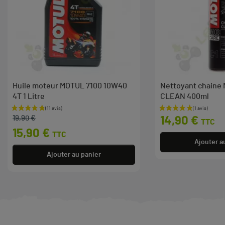
Huile moteur MOTUL 7100 10W40
Nettoyant chaine
4T 1 Litre
CLEAN 400ml
Prix de base
Prix
Prix
19,90 €
14,90 €
TTC
15,90 €
TTC
Ajouter a
Ajouter au panier