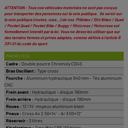
ATTENTION : Tous nos véhicules motorisés ne sont pas conçus
pour transporter des personnes sur la voie publique. Se servir sur
la voie publique (routes, rues…) de nos Pitbikes / Dirt Bikes / Quad
/ Pocket Quad / Pocket Bike / Buggy / Minicross / Motocross est
formellement interdit par la loi. Vous ne devez les utiliser que sur
des terrains fermés et privés adaptés, comme définis à
l’article R
331-21 du code du sport
.
PARTIE CYCLE
Cadre :
Double poutre Chromoly CD4S
Bras Oscillant :
Type cross
Fourche :
Aluminium hydraulique 640 mm – Tés aluminium
CNC
Frein avant :
Hydraulique – disque 190mm
Frein arrière :
Hydraulique – disque 190mm
Roues :
12′/14′ moyeux aluminium blast
Pneus :
Cross Av 2.50×14′ – Ar 3.00×12′
Réservoir :
3 litres
Kit plastique :
Type Mini CRF 110 blanc