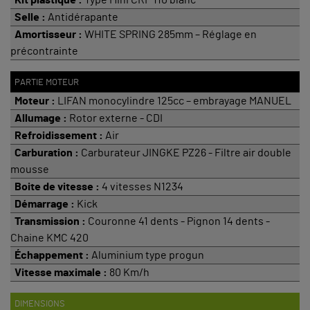
Selle :
Antidérapante
Amortisseur :
WHITE SPRING 285mm – Réglage en
précontrainte
PARTIE MOTEUR
Moteur :
LIFAN monocylindre 125cc – embrayage MANUEL
Allumage :
Rotor externe - CDI
Refroidissement :
Air
Carburation :
Carburateur JINGKE PZ26 - Filtre air double
mousse
Boite de vitesse :
4 vitesses N1234
Démarrage :
Kick
Transmission :
Couronne 41 dents - Pignon 14 dents -
Chaine KMC 420
Échappement :
Aluminium type progun
Vitesse maximale :
80 Km/h
DIMENSIONS