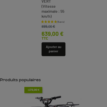
VERT
(Vitesse
maximale : 55
km/h)
Prix de base
Prix
899,00 €
639,00 €
TTC
Ajouter au
panier
Produits populaires
-172,00 €