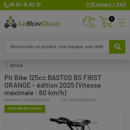
06 84 16 82 10
Contact / SAV
0
RETOUR
Pit Bike 125cc BASTOS BS FIRST
ORANGE - édition 2025 (Vitesse
maximale : 80 km/h)
Référence :
0400100000595
EAN :
0400100000595
RUPTURE DE STOCK