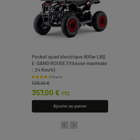
Pocket quad électrique 800w LBQ
E-SAND ROUGE (Vitesse maximale
: 24 Km/h)
Prix de base
Prix
529,00 €
357,00 €
TTC
Ajouter au panier