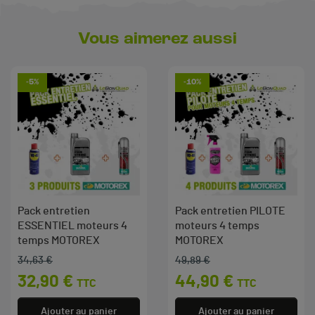
Vous aimerez aussi
-5%
-10%
Pack entretien
Pack entretien PILOTE
ESSENTIEL moteurs 4
moteurs 4 temps
temps MOTOREX
MOTOREX
34,63 €
49,89 €
Prix de base
Prix
Prix de base
Prix
32,90 €
44,90 €
TTC
TTC
Ajouter au panier
Ajouter au panier