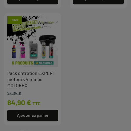
-15%
Pack entretien EXPERT
moteurs 4 temps
MOTOREX
76,35 €
Prix de base
Prix
64,90 €
TTC
Ajouter au panier