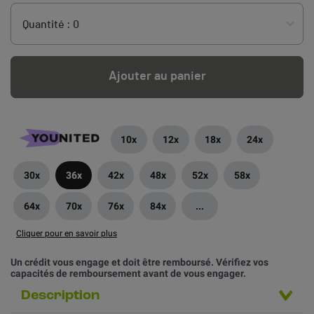
Ajouter au panier
10x
12x
18x
24x
30x
36x
42x
48x
52x
58x
64x
70x
76x
84x
...
Cliquer pour en savoir plus
Un crédit vous engage et doit être remboursé. Vérifiez vos
capacités de remboursement avant de vous engager.
Description