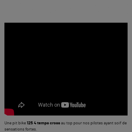
Une pit bike
125 4 temps cross
au top pour nos pilotes ayant soif de
sensations fortes.