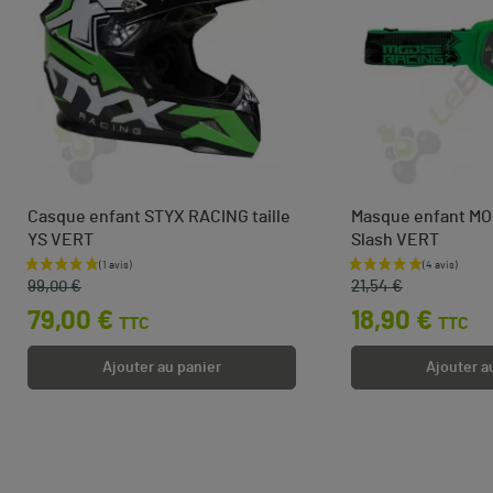
Casque enfant STYX RACING taille
Masque enfant MOO
YS VERT
Slash VERT
Prix de base
Prix
Prix de base
Prix
99,00 €
21,54 €
79,00 €
18,90 €
TTC
TTC
Ajouter au panier
Ajouter a