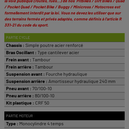
la voie publique (routes, rues…) de nos Pitbikes / Dirt Bikes / Quad
/ Pocket Quad / Pocket Bike / Buggy / Minicross / Motocross est
formellement interdit par la loi. Vous ne devez les utiliser que sur
des terrains fermés et privés adaptés, comme définis à
l’article R
331-21 du code du sport
.
PARTIE CYCLE
Chassis :
Simple poutre acier renforcé
Bras Oscillant :
Type cantilever acier
Frein avant :
Tambour
Frein arrière :
Tambour
Suspension avant :
Fourche hydraulique
Suspension arrière :
Amortisseur hydraulique 240 mm
Pneu avant :
70/100-10
Pneu arrière :
80/100-10
Kit plastique :
CRF 50
PARTIE MOTEUR
Type :
Monocylindre 4 temps