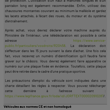
de protection. L’utilisation d’un haut à manches longues et d’un
pantalon long est également recommandée. Enfin, utilisez des
chaussures montantes couvrant au minimum la malléole et gardez
les lacets attachés, à l’écart des roues, du moteur et du système
d’entraînement.
Après achat, vous devrez déclarer votre machine auprès du
Ministère de l’intérieur, une télédéclaration est possible à cette
adresse :
https://www.service-
public.fr/particuliers/vosdroits/R20458
. La déclaration doit
s’effectuer dans les 15 jours suivant la date d’achat. Une fois cela
fait, vous recevrez un numéro d’identification qu’il faudra faire
graver sur le châssis. Vous devrez également faire apparaître ce
numéro sur une plaque fixée en évidence. Toutefois, cette plaque
peut être retirée dans le cadre d’une pratique sportive.
Les précautions d’emploi du véhicule sont indiquées dans une
charte détaillant les règles à respecter. Vous pouvez télécharger
cette dernière à l’adresse suivant :
https://www.legifrance.gouv.fr/loda/id/JORFTEXT000020910287
/.
Véhicules aux normes CE et non homologué