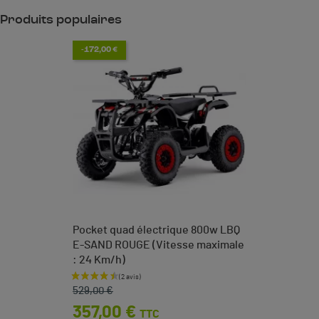
Produits populaires
-172,00 €
Pocket quad électrique 800w LBQ
E-SAND ROUGE (Vitesse maximale
: 24 Km/h)
Prix de base
Prix
529,00 €
357,00 €
TTC