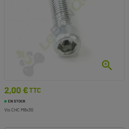

2,00 €
TTC
EN STOCK
Vis CHC M8x30