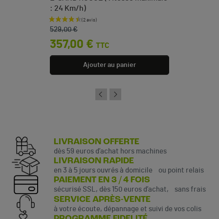
: 24 Km/h)
Prix de base
Prix
529,00 €
357,00 €
TTC
Ajouter au panier
LIVRAISON OFFERTE
dès 59 euros d’achat hors machines
LIVRAISON RAPIDE
en 3 à 5 jours ouvrés à domicile ou point relais
PAIEMENT EN 3 / 4 FOIS
sécurisé SSL, dès 150 euros d’achat, sans frais
SERVICE APRÈS-VENTE
à votre écoute, dépannage et suivi de vos colis
PROGRAMME FIDELITÉ