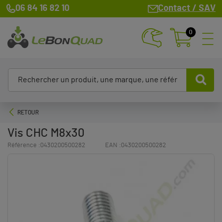
06 84 16 82 10
Contact / SAV
0
RETOUR
Vis CHC M8x30
Référence :
0430200500282
EAN :
0430200500282