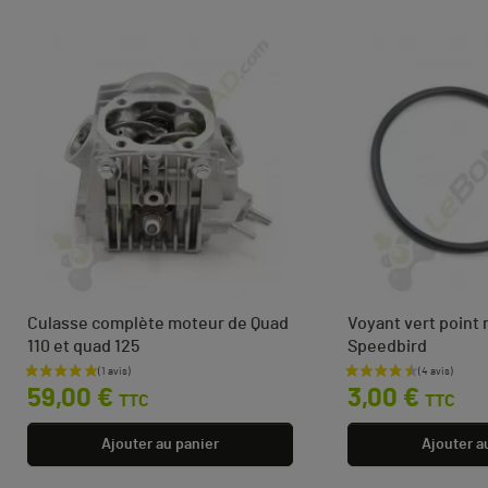
Culasse complète moteur de Quad
Voyant vert point
110 et quad 125
Speedbird
Prix
Prix
59,00 €
3,00 €
TTC
TTC
Ajouter au panier
Ajouter a