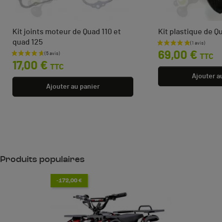
Kit joints moteur de Quad 110 et
Kit plastique de 
quad 125
Prix
69,00 €
TTC
Prix
17,00 €
TTC
Ajouter a
Ajouter au panier
Produits populaires
-172,00 €