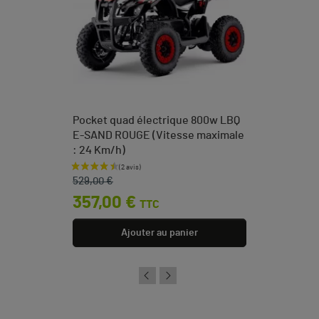
Pocket quad électrique 800w LBQ
E-SAND ROUGE (Vitesse maximale
: 24 Km/h)
Prix de base
Prix
529,00 €
357,00 €
TTC
Ajouter au panier