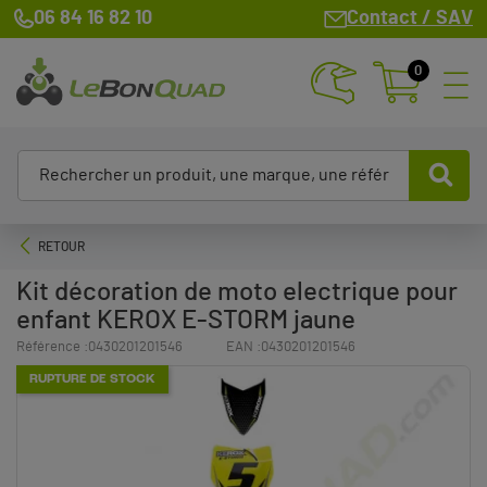
06 84 16 82 10
Contact / SAV
0
RETOUR
Kit décoration de moto electrique pour
enfant KEROX E-STORM jaune
Référence :
0430201201546
EAN :
0430201201546
RUPTURE DE STOCK