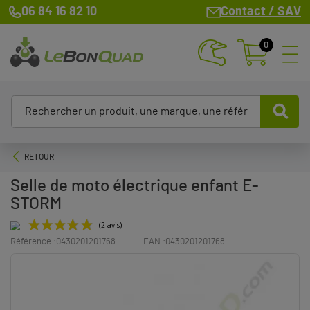
06 84 16 82 10
Contact / SAV
0
RETOUR
Selle de moto électrique enfant E-
STORM
Référence :
0430201201768
EAN :
0430201201768
(2 avis)