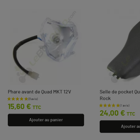
Phare avant de Quad MKT 12V
Selle de pocket Qu
Rock
Prix
15,60 €
TTC
Prix
24,00 €
TTC
Ajouter au panier
Ajouter a