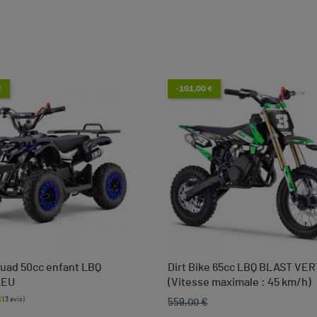
€
-161,00 €
uad 50cc enfant LBQ
Dirt Bike 65cc LBQ BLAST VER
LEU
(Vitesse maximale : 45 km/h)
559,00 €
base
Prix de base
Prix