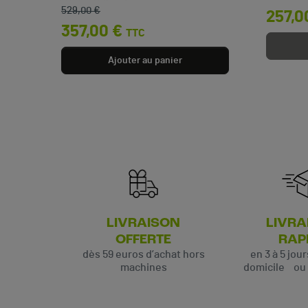
Prix de base
Prix
529,00 €
257,0
357,00 €
TTC
Ajouter au panier
LIVRAISON
LIVRA
OFFERTE
RAP
dès 59 euros d’achat hors
en 3 à 5 jou
machines
domicile ou p