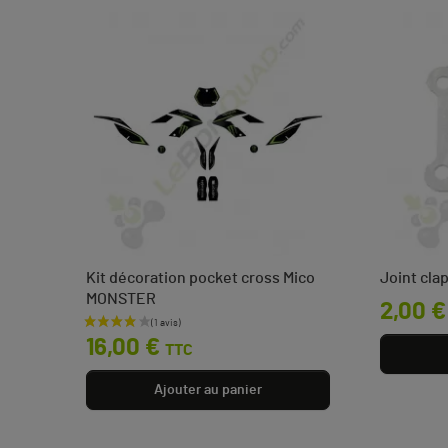
N de
Kit décoration pocket cross Mico
Joint cla
MONSTER
Prix
2,00 €
Prix
 €
16,00 €
TTC
Ajouter au panier