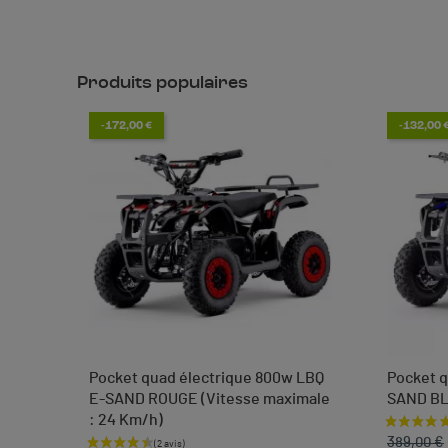
Produits populaires
-172,00 €
-132,00 
Pocket quad électrique 800w LBQ
Pocket q
E-SAND ROUGE (Vitesse maximale
SAND B
: 24 Km/h)
Prix de 
Prix
 €
389,00 €