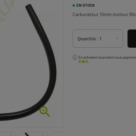
EN STOCK
Carburateur 15mm moteur 65c
En achetant ce produit vous gagner
0,96 €
.
