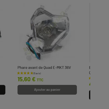
Phare avant de Quad E-MKT 36V
Bouchon fil
Quad 110 et
Prix
15,60 €
TTC
Prix
4,20 €
Ajouter au panier
Aj