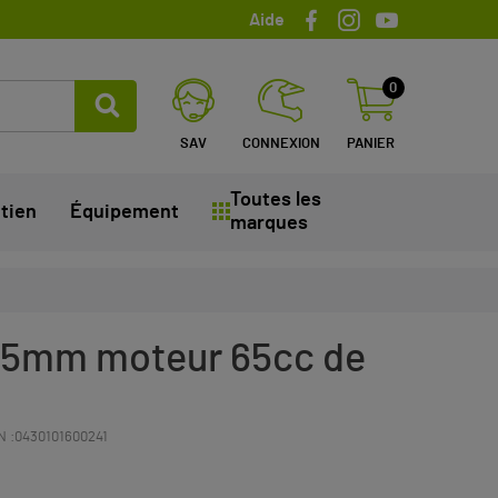
Aide
0
SAV
CONNEXION
PANIER
Toutes les
tien
Équipement
marques
15mm moteur 65cc de
N :
0430101600241