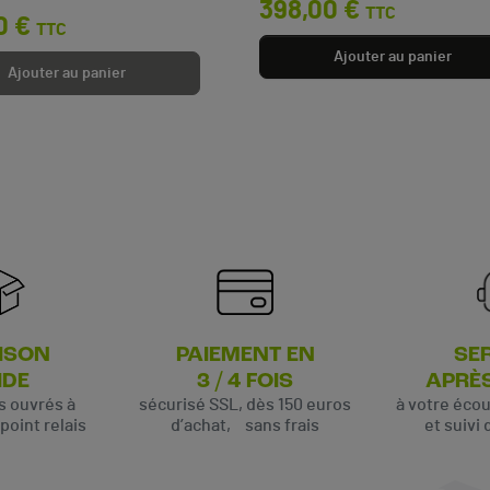
398,00 €
TTC
0 €
TTC
Ajouter au panier
Ajouter au panier
ISON
PAIEMENT EN
SE
IDE
3 / 4 FOIS
APRÈ
rs ouvrés à
sécurisé SSL, dès 150 euros
à votre éco
oint relais
d’achat, sans frais
et suivi 