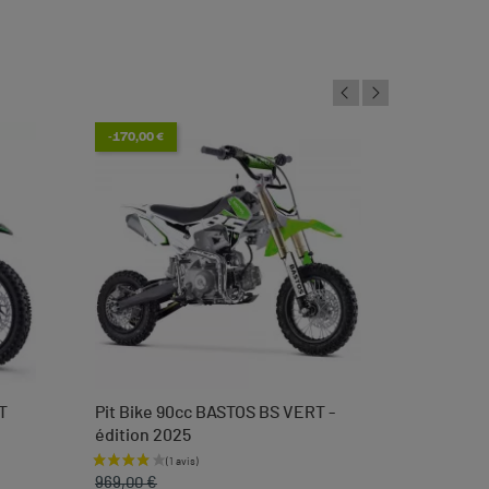
-170,00 €
T
Pit Bike 90cc BASTOS BS VERT -
Tendeur 
édition 2025
languett
Prix de base
Prix
Prix
3,50 
969,00 €