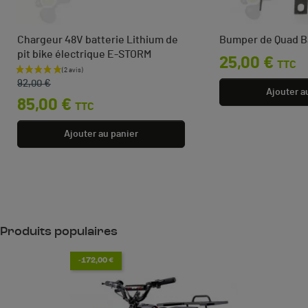
Chargeur 48V batterie Lithium de
Bumper de Quad B
pit bike électrique E-STORM
Prix
25,00 €
TTC
Prix de base
Prix
92,00 €
Ajouter a
85,00 €
TTC
Ajouter au panier
Produits populaires
-172,00 €