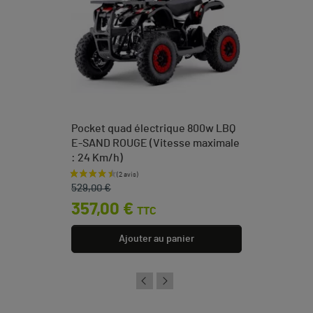
Pocket quad électrique 800w LBQ
E-SAND ROUGE (Vitesse maximale
: 24 Km/h)
Prix de base
Prix
529,00 €
357,00 €
TTC
Ajouter au panier