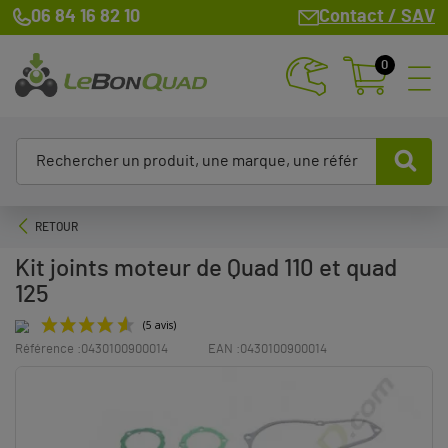
06 84 16 82 10
Contact / SAV
0
RETOUR
Kit joints moteur de Quad 110 et quad
125
Référence :
0430100900014
EAN :
0430100900014
(5 avis)