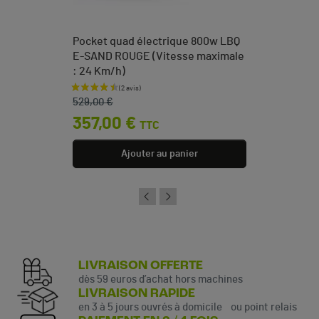
Pocket quad électrique 800w LBQ
E-SAND ROUGE (Vitesse maximale
: 24 Km/h)
Prix de base
Prix
529,00 €
357,00 €
TTC
Ajouter au panier
LIVRAISON OFFERTE
dès 59 euros d’achat hors machines
LIVRAISON RAPIDE
en 3 à 5 jours ouvrés à domicile ou point relais