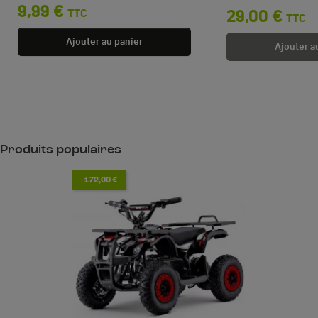
9,99 €
TTC
Prix
29,00 €
TTC
Ajouter au panier
Ajouter a
Produits populaires
-172,00 €