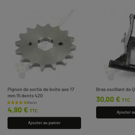
Pignon de sortie de boite axe 17
Bras oscillant de
mm 15 dents 420
Prix
30,00 €
TTC
Prix
4,90 €
TTC
Ajouter a
Ajouter au panier