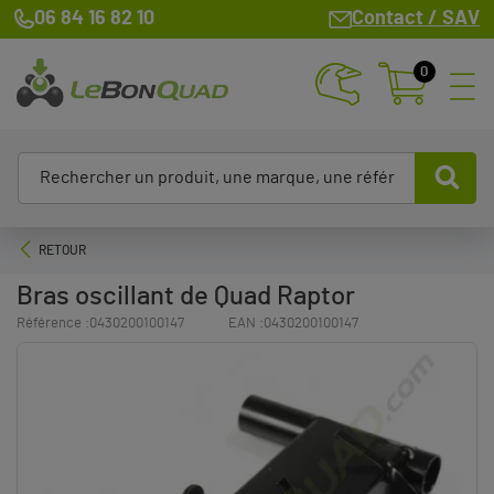
06 84 16 82 10
Contact / SAV
0
RETOUR
Bras oscillant de Quad Raptor
Référence :
0430200100147
EAN :
0430200100147