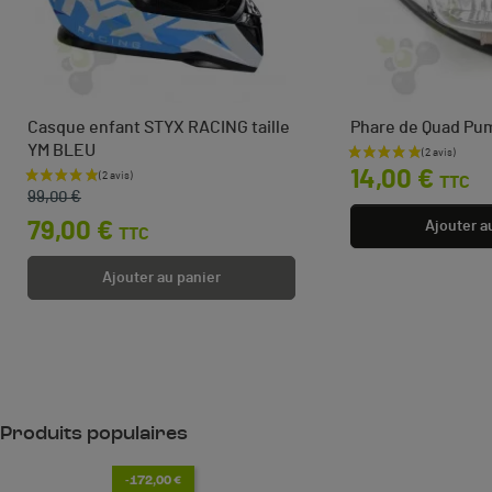
Casque enfant STYX RACING taille
Phare de Quad Pu
YM BLEU
Prix
14,00 €
TTC
Prix de base
Prix
99,00 €
79,00 €
Ajouter a
TTC
Ajouter au panier
Produits populaires
-172,00 €