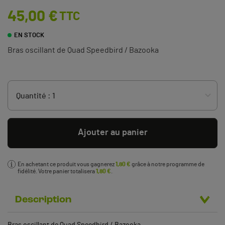
45,00 €
TTC
EN STOCK
Bras oscillant de Quad Speedbird / Bazooka
Ajouter au panier
En achetant ce produit vous gagnerez
1,80 €
grâce à notre programme de
fidélité. Votre panier totalisera
1,80 €
.
Description
Bras oscillant de Quad Speedbird / Bazooka