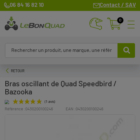
06 84 16 82 10
Contact / SAV
0
RETOUR
Bras oscillant de Quad Speedbird /
Bazooka
Référence :
0430200100246
EAN :
0430200100246
(1 avis)