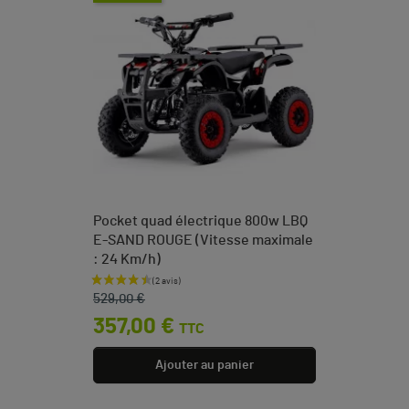
Pocket quad électrique 800w LBQ
E-SAND ROUGE (Vitesse maximale
: 24 Km/h)
Prix de base
Prix
529,00 €
357,00 €
TTC
Ajouter au panier