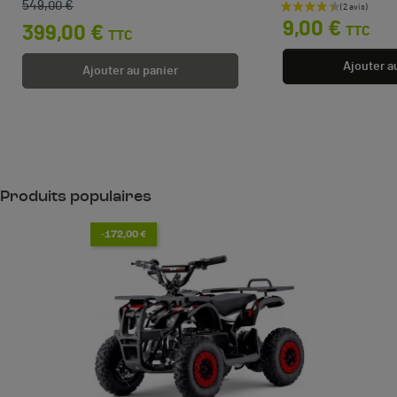
549,00 €
Prix
9,00 €
399,00 €
TTC
TTC
Ajouter a
Ajouter au panier
Produits populaires
-172,00 €