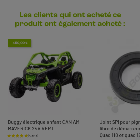
Les clients qui ont acheté ce
produit ont également acheté :
-150,00 €
Buggy électrique enfant CAN AM
Joint SPI pour pig
MAVERICK 24V VERT
libre de démarreu
Quad 110 et quad 1
Prix de base
Prix