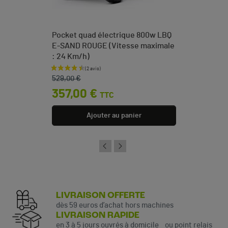
Pocket quad électrique 800w LBQ
E-SAND ROUGE (Vitesse maximale
: 24 Km/h)
Prix de base
Prix
529,00 €
357,00 €
TTC
Ajouter au panier
LIVRAISON OFFERTE
dès 59 euros d’achat hors machines
LIVRAISON RAPIDE
en 3 à 5 jours ouvrés à domicile ou point relais