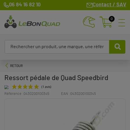
06 84 16 82 10
Contact / SAV
0
RETOUR
Ressort pédale de Quad Speedbird
Référence :
0430200100345
EAN :
0430200100345
(1 avis)