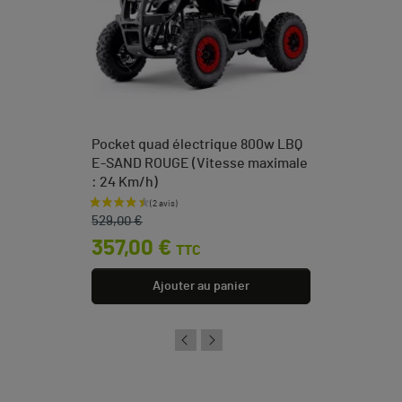
Pocket quad électrique 800w LBQ
E-SAND ROUGE (Vitesse maximale
: 24 Km/h)
Prix de base
Prix
529,00 €
357,00 €
TTC
Ajouter au panier