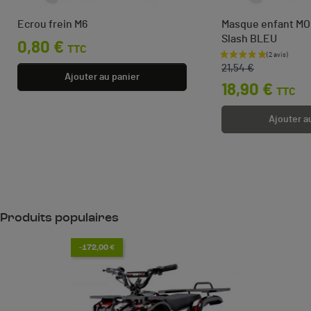
Ecrou frein M6
Masque enfant MOO
Slash BLEU
Prix
0,80 €
TTC
Prix de base
Prix
21,54 €
Ajouter au panier
18,90 €
TTC
Ajouter a
Produits populaires
-172,00 €