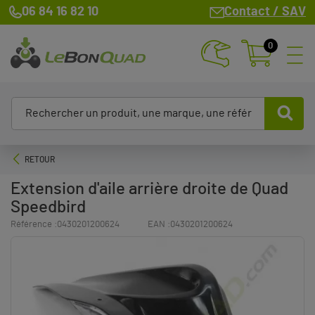
06 84 16 82 10
Contact / SAV
0
RETOUR
Extension d'aile arrière droite de Quad
Speedbird
Référence :
0430201200624
EAN :
0430201200624