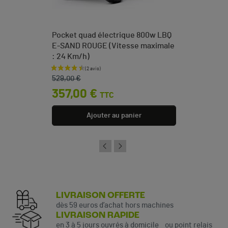
Pocket quad électrique 800w LBQ
E-SAND ROUGE (Vitesse maximale
: 24 Km/h)
Prix de base
Prix
529,00 €
357,00 €
TTC
Ajouter au panier
LIVRAISON OFFERTE
dès 59 euros d’achat hors machines
LIVRAISON RAPIDE
en 3 à 5 jours ouvrés à domicile ou point relais