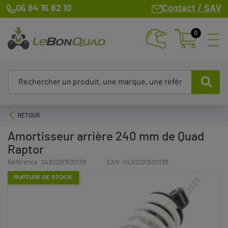
06 84 16 82 10
Contact / SAV
0
RETOUR
Amortisseur arrière 240 mm de Quad
Raptor
Référence :
0430200500138
EAN :
0430200500138
RUPTURE DE STOCK