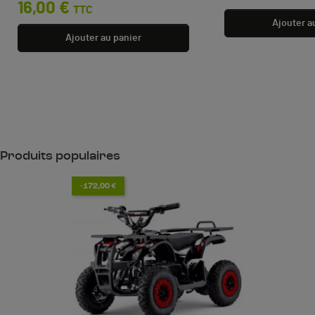
16,00 €
TTC
Ajouter a
Ajouter au panier
Produits populaires
-172,00 €