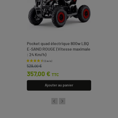
Pocket quad électrique 800w LBQ
E-SAND ROUGE (Vitesse maximale
: 24 Km/h)
Prix de base
Prix
529,00 €
357,00 €
TTC
Ajouter au panier