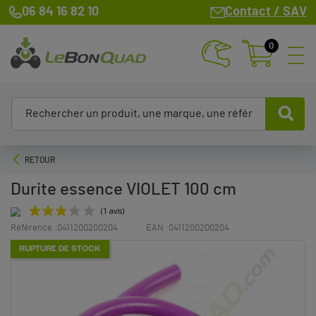
06 84 16 82 10
Contact / SAV
0
RETOUR
Durite essence VIOLET 100 cm
Référence :
0411200200204
EAN :
0411200200204
(1 avis)
RUPTURE DE STOCK