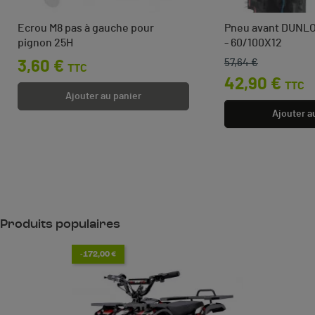
Ecrou M8 pas à gauche pour
Pneu avant DUNL
pignon 25H
- 60/100X12
57,64 €
Prix
3,60 €
Prix de base
Prix
TTC
42,90 €
TTC
Ajouter au panier
Ajouter a
Produits populaires
-172,00 €