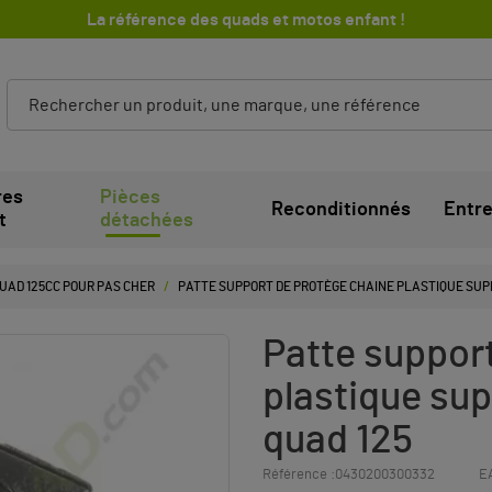
La référence des quads et motos enfant !
res
Pièces
Reconditionnés
Entre
t
détachées
QUAD 125CC POUR PAS CHER
PATTE SUPPORT DE PROTÈGE CHAINE PLASTIQUE SUPÉR
Patte suppor
plastique sup
quad 125
Référence :
0430200300332
E