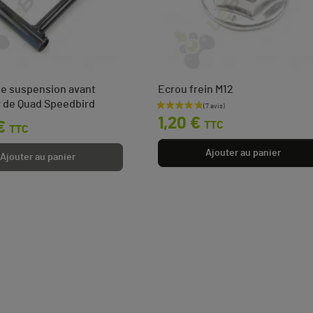
de suspension avant
Ecrou frein M12
 de Quad Speedbird
Prix
1,20 €
TTC
€
TTC
Ajouter au panier
Ajouter au panier