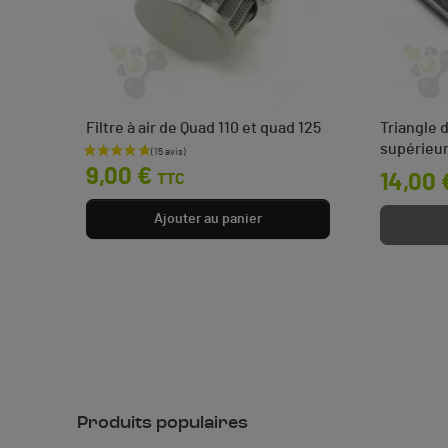
 et
Filtre à air de Quad 110 et quad 125
Triangle 
supérieur
Prix
9,00 €
TTC
Prix
14,00 
0 €
Ajouter au panier
Produits populaires