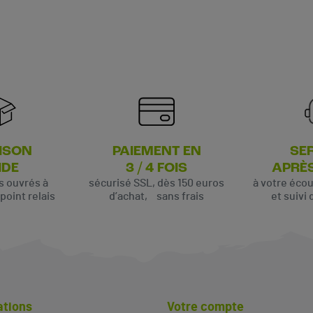
ISON
PAIEMENT EN
SE
IDE
3 / 4 FOIS
APRÈ
rs ouvrés à
sécurisé SSL, dès 150 euros
à votre éco
oint relais
d’achat, sans frais
et suivi 
ations
Votre compte