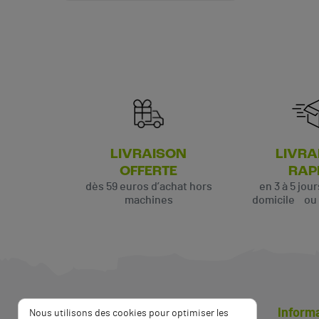
(15 avis)
LIVRAISON
LIVRA
OFFERTE
RAP
dès 59 euros d’achat hors
en 3 à 5 jou
machines
domicile ou p
Inform
Nous utilisons des cookies pour optimiser les