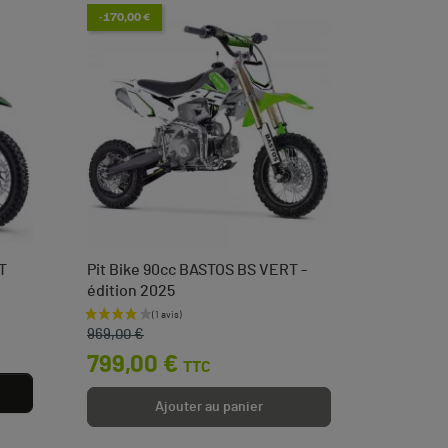
-170,00 €
T
Pit Bike 90cc BASTOS BS VERT -
Tendeur 
édition 2025
languett
Prix de base
Prix
Prix
3,50 
969,00 €
799,00 €
TTC
Ajouter au panier