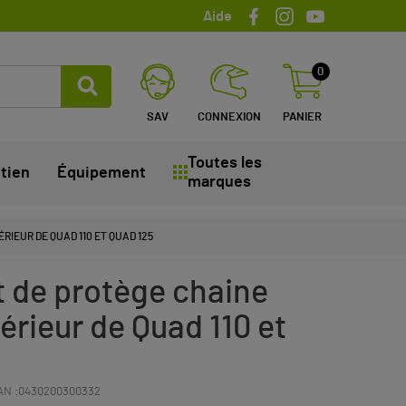
Aide
0
SAV
CONNEXION
PANIER
Toutes les
tien
Équipement
marques
IEUR DE QUAD 110 ET QUAD 125
t de protège chaine
érieur de Quad 110 et
AN :
0430200300332