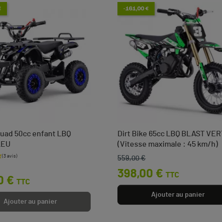
€
-161,00 €
uad 50cc enfant LBQ
Dirt Bike 65cc LBQ BLAST VER
LEU
(Vitesse maximale : 45 km/h)
559,00 €
base
Prix de base
Prix
398,00 €
TTC
0 €
TTC
Ajouter au panier
Ajouter au panier