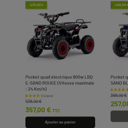
-172,00 €
-132,00 
Pocket quad électrique 800w LBQ
Pocket q
E-SAND ROUGE (Vitesse maximale
SAND B
: 24 Km/h)
Prix de 
Prix
 €
389,00 €
Prix de base
Prix
529,00 €
257,0
357,00 €
TTC
Ajouter au panier