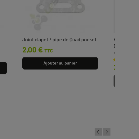
Joint clapet / pipe de Quad pocket
Pocket Bik
E-Fat kids 
Prix
2,00 €
TTC
maximale :
Prix
Ajouter au panier
329,00 
Aj