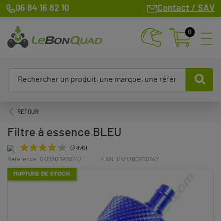
06 84 16 82 10
Contact / SAV
0
RETOUR
Filtre à essence BLEU
Référence :
0411200200747
EAN :
0411200200747
(3 avis)
RUPTURE DE STOCK