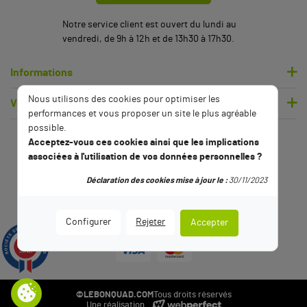
Notre service client est ouvert du lundi au
vendredi, de 9h à 12h et de 13h30 à 17h30.
Informations
Nous utilisons des cookies pour optimiser les
Votre compte
performances et vous proposer un site le plus agréable
possible.
Acceptez-vous ces cookies ainsi que les implications
associées à l'utilisation de vos données personnelles ?
Déclaration des cookies mise à jour le :
30/11/2023
Configurer
Rejeter
Accepter
9.5
/10
2794 avis
©LEBONQUAD.COM
Tous droits réservés
Une réalisation