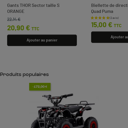
Gants THOR Sector taille S
Biellette de dire
ORANGE
Quad Puma
22,14 €
Prix de base
Prix
Prix
15,00 €
TTC
20,90 €
TTC
Ajouter a
Ajouter au panier
Produits populaires
-172,00 €