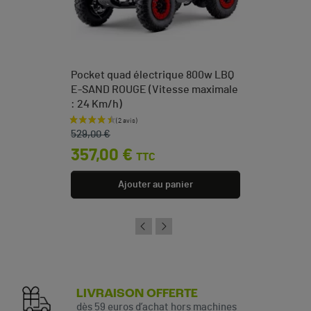
Pocket quad électrique 800w LBQ
E-SAND ROUGE (Vitesse maximale
: 24 Km/h)
Prix de base
Prix
529,00 €
357,00 €
TTC
Ajouter au panier
LIVRAISON OFFERTE
dès 59 euros d’achat hors machines