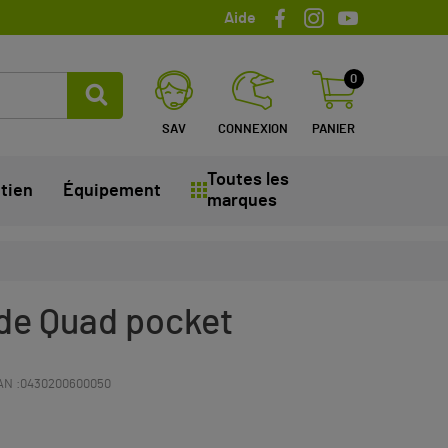
Aide
0
SAV
CONNEXION
PANIER
Toutes les
tien
Équipement
marques
 de Quad pocket
AN :
0430200600050
(2 avis)