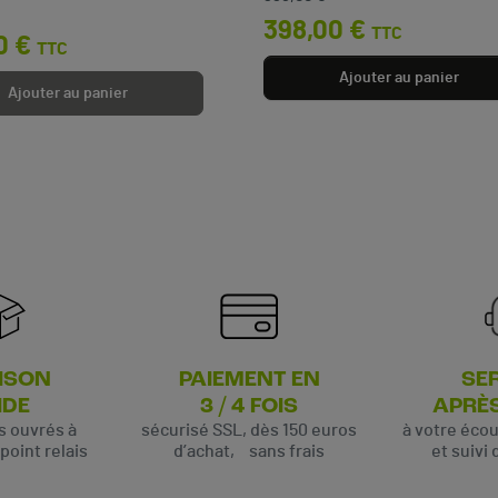
398,00 €
TTC
0 €
TTC
Ajouter au panier
Ajouter au panier
ISON
PAIEMENT EN
SE
IDE
3 / 4 FOIS
APRÈ
rs ouvrés à
sécurisé SSL, dès 150 euros
à votre éco
oint relais
d’achat, sans frais
et suivi 
(6 avis)