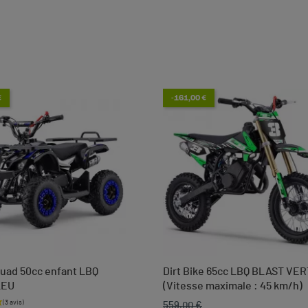
€
-161,00 €
uad 50cc enfant LBQ
Dirt Bike 65cc LBQ BLAST VER
LEU
(Vitesse maximale : 45 km/h)
559,00 €
base
Prix de base
Prix