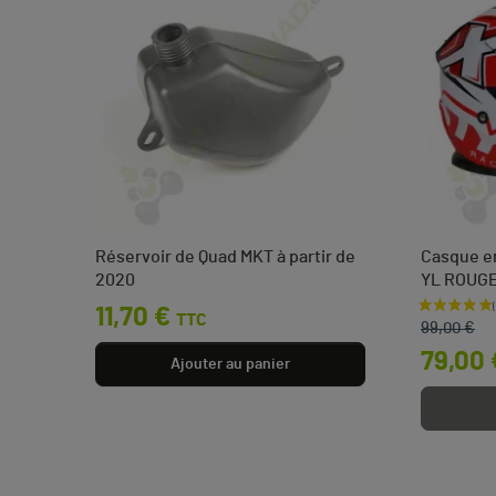
eins
Réservoir de Quad MKT à partir de
Casque en
2020
YL ROUG
Prix
11,70 €
Prix de b
Prix
TTC
0 €
99,00 €
79,00 
Ajouter au panier