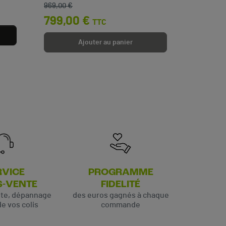
3,50 
969,00 €
799,00 €
TTC
Ajouter au panier
RVICE
PROGRAMME
S-VENTE
FIDELITÉ
ute, dépannage
des euros gagnés à chaque
de vos colis
commande