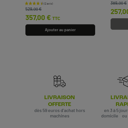
 €
389,00 €
Prix de base
Prix
529,00 €
257,0
357,00 €
TTC
Ajouter au panier
LIVRAISON
LIVRA
OFFERTE
RAP
dès 59 euros d’achat hors
en 3 à 5 jou
machines
domicile ou p