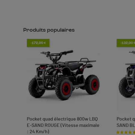
Produits populaires
-172,00 €
-132,00 
Pocket quad électrique 800w LBQ
Pocket q
E-SAND ROUGE (Vitesse maximale
SAND B
: 24 Km/h)
Prix de 
Prix