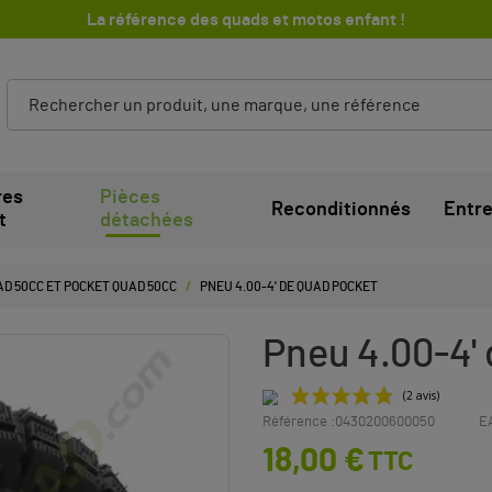
La référence des quads et motos enfant !
res
Pièces
Reconditionnés
Entre
t
détachées
D 50CC ET POCKET QUAD 50CC
PNEU 4.00-4' DE QUAD POCKET
Pneu 4.00-4'
Référence :
0430200600050
E
18,00 €
TTC