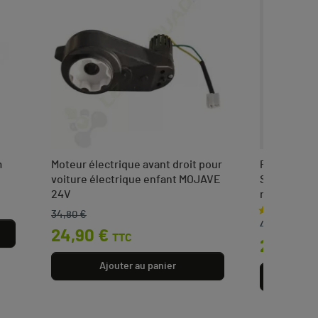
m
Moteur électrique avant droit pour
Pocket Qua
voiture électrique enfant MOJAVE
Speedy BW6
24V
maximale :
34,80 €
Prix de base
Prix
Prix de bas
Prix
419,00 €
24,90 €
TTC
243,00
Ajouter au panier
Aj