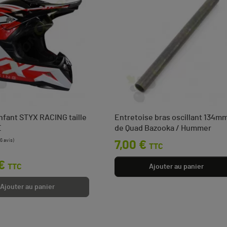
fant STYX RACING taille
Entretoise bras oscillant 134m
E
de Quad Bazooka / Hummer
ase
Prix
7,00 €
TTC
€
TTC
Ajouter au panier
Ajouter au panier