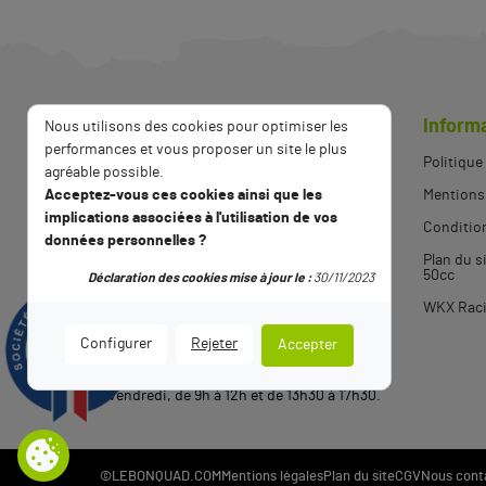
Inform
Nous utilisons des cookies pour optimiser les
performances et vous proposer un site le plus
Politique
agréable possible.
Acceptez-vous ces cookies ainsi que les
Mentions 
implications associées à l'utilisation de vos
Condition
données personnelles ?
Plan du s
06 84 16 82 10
50cc
Déclaration des cookies mise à jour le :
30/11/2023
WKX Racin
Contactez-nous
9.5
Configurer
Rejeter
Accepter
/10
2789 avis
Notre service client est ouvert du lundi au
vendredi, de 9h à 12h et de 13h30 à 17h30.
©LEBONQUAD.COM
Mentions légales
Plan du site
CGV
Nous cont