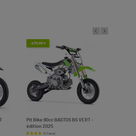
-170,00 €
T
Pit Bike 90cc BASTOS BS VERT -
Tendeur 
édition 2025
languett
Prix de base
Prix
Prix