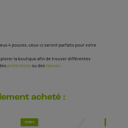
eus 4 pouces, ceux-ci seront parfaits pour votre
xplorer la boutique afin de trouver différentes
 des
protections
ou des
tenues
.
alement acheté :
-9,90 €
-176,00 €