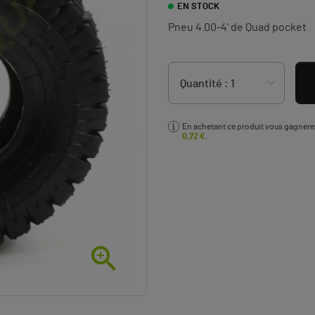
EN STOCK
Pneu 4.00-4' de Quad pocket
En achetant ce produit vous gagner
0,72 €
.
