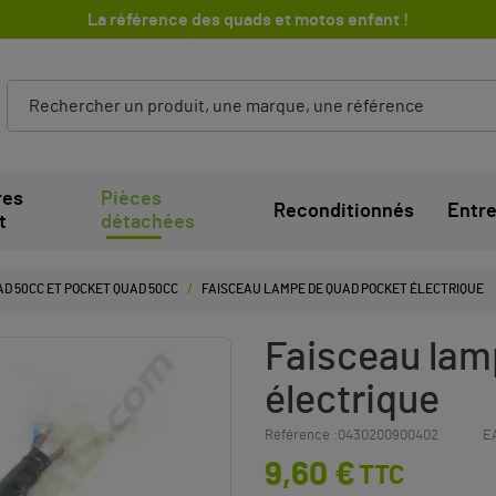
La référence des quads et motos enfant !
res
Pièces
Reconditionnés
Entre
t
détachées
D 50CC ET POCKET QUAD 50CC
FAISCEAU LAMPE DE QUAD POCKET ÉLECTRIQUE
Faisceau lam
électrique
Référence :
0430200900402
E
9,60 €
TTC