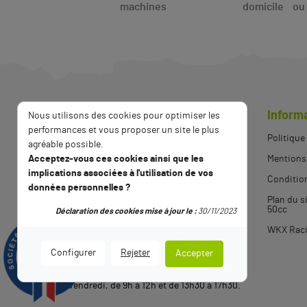
machines
domicile ou p
Inform
Nous utilisons des cookies pour optimiser les
performances et vous proposer un site le plus
Politique
agréable possible.
Mentions 
Acceptez-vous ces cookies ainsi que les
implications associées à l'utilisation de vos
Condition
données personnelles ?
Plan du s
06 84 16 82 10
50cc
Déclaration des cookies mise à jour le :
30/11/2023
WKX Racin
Contactez-nous
9.5
Configurer
Rejeter
Accepter
/10
2789 avis
Notre service client est ouvert du lundi au
vendredi, de 9h à 12h et de 13h30 à 17h30.