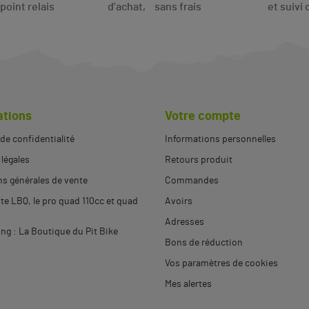
oint relais
d’achat, sans frais
et suivi 
ations
Votre compte
 de confidentialité
Informations personnelles
légales
Retours produit
s générales de vente
Commandes
ite LBQ, le pro quad 110cc et quad
Avoirs
Adresses
g : La Boutique du Pit Bike
Bons de réduction
Vos paramètres de cookies
Mes alertes
(2 avis)