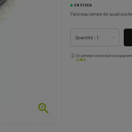
EN STOCK
Faisceau lampe de quad pocke
En achetant ce produit vous gagner
0,36 €
.
