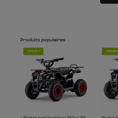
Produits populaires
-172,00 €
-132,00 
Pocket quad électrique 800w LBQ
Pocket q