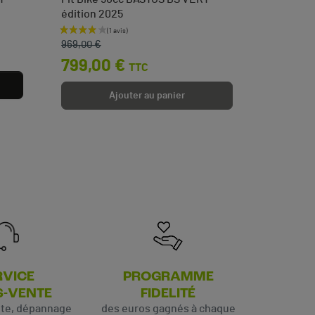
édition 2025
languett
Prix de base
Prix
Prix
3,50 
969,00 €
799,00 €
TTC
Ajouter au panier
RVICE
PROGRAMME
S-VENTE
FIDELITÉ
ute, dépannage
des euros gagnés à chaque