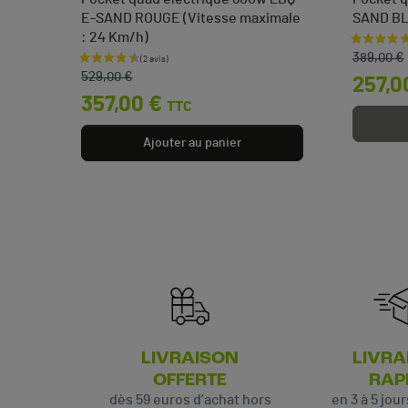
E-SAND ROUGE (Vitesse maximale
SAND B
: 24 Km/h)
Prix de 
Prix
 €
389,00 €
Prix de base
Prix
529,00 €
257,0
357,00 €
TTC
Ajouter au panier
LIVRAISON
LIVRA
OFFERTE
RAP
dès 59 euros d’achat hors
en 3 à 5 jou