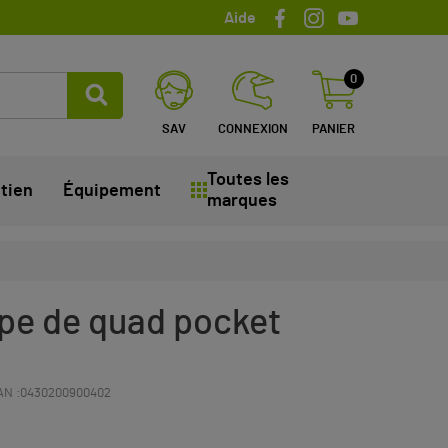
Aide
0
SAV
CONNEXION
PANIER
Toutes les
tien
Équipement
marques
pe de quad pocket
AN :
0430200900402