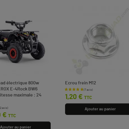
ad électrique 800w
Ecrou frein M12
EROX E-4Rock BW6
Prix
itesse maximale : 24
1,20 €
TTC
Ajouter au panier
0 €
TTC
Ajouter au panier