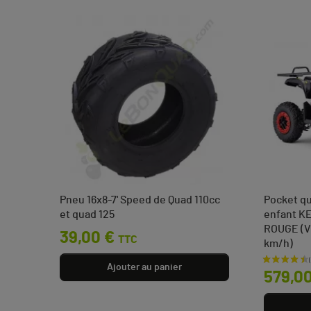
rique
Pneu 16x8-7' Speed de Quad 110cc
Pocket qu
et quad 125
enfant K
ROUGE (V
Prix
39,00 €
TTC
km/h)
0 €
Prix
Ajouter au panier
579,0