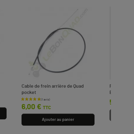
Cable de frein arrière de Quad
Roue stabil
pocket
E-Fat kids
Prix
Prix
5,90 €
T
6,00 €
TTC
Aj
Ajouter au panier