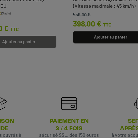
LEU
(Vitesse maximale : 45 km/h)
559,00 €
base
Prix de base
Prix
398,00 €
TTC
0 €
TTC
Ajouter au panier
Ajouter au panier
ISON
PAIEMENT EN
SE
IDE
3 / 4 FOIS
APRÈ
rs ouvrés à
sécurisé SSL, dès 150 euros
à votre éco