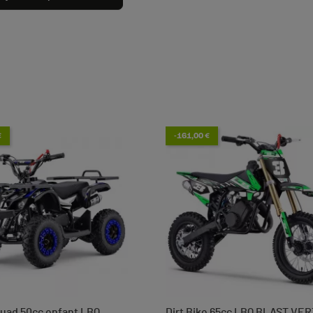
€
-161,00 €
uad 50cc enfant LBQ
Dirt Bike 65cc LBQ BLAST VER