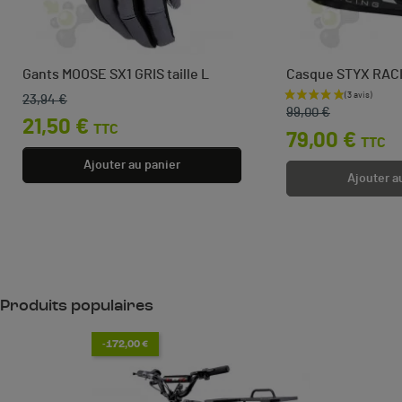
Gants MOOSE SX1 GRIS taille L
Casque STYX RACI
23,94 €
Prix de base
Prix
Prix de base
Prix
99,00 €
21,50 €
TTC
79,00 €
TTC
Ajouter au panier
Ajouter a
Produits populaires
-172,00 €