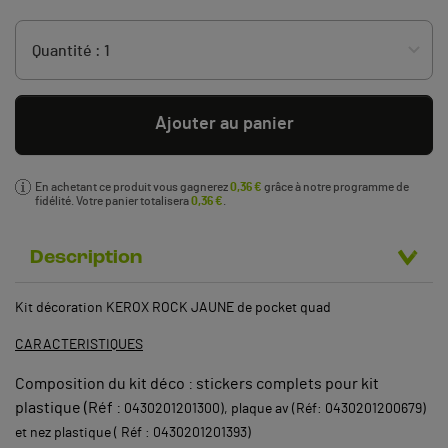
Ajouter au panier
En achetant ce produit vous gagnerez
0,36 €
grâce à notre programme de
fidélité. Votre panier totalisera
0,36 €
.
Description
Kit décoration KEROX ROCK JAUNE de pocket quad
CARACTERISTIQUES
Composition du kit déco : stickers complets pour kit
plastique (Réf :
0430201201300), plaque av
(Réf: 0430201200679)
et
nez plastique ( Réf :
0430201201393
)