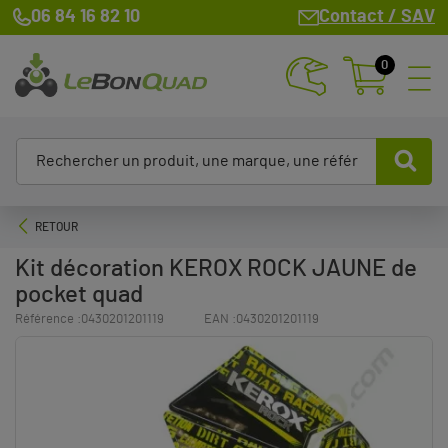
06 84 16 82 10
Contact / SAV
0
RETOUR
Kit décoration KEROX ROCK JAUNE de
pocket quad
Référence :
0430201201119
EAN :
0430201201119