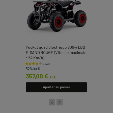
Pocket quad électrique 800w LBQ
E-SAND ROUGE (Vitesse maximale
: 24 Km/h)
Prix de base
Prix
529,00 €
357,00 €
TTC
Ajouter au panier