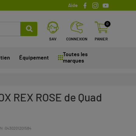
Aide
0
SAV
CONNEXION
PANIER
Toutes les
tien
Équipement
marques
ROX REX ROSE de Quad
N :
0430201201584