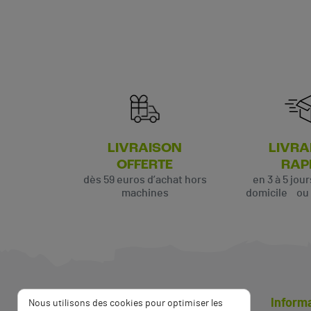
LIVRAISON
LIVRA
OFFERTE
RAP
dès 59 euros d’achat hors
en 3 à 5 jou
machines
domicile ou p
Inform
Nous utilisons des cookies pour optimiser les