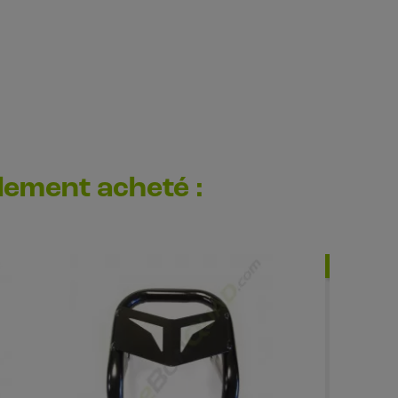
alement acheté :
-5,04 €