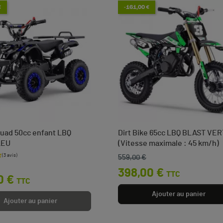
€
-161,00 €
uad 50cc enfant LBQ
Dirt Bike 65cc LBQ BLAST VER
LEU
(Vitesse maximale : 45 km/h)
559,00 €
base
Prix de base
Prix
398,00 €
TTC
0 €
TTC
Ajouter au panier
Ajouter au panier