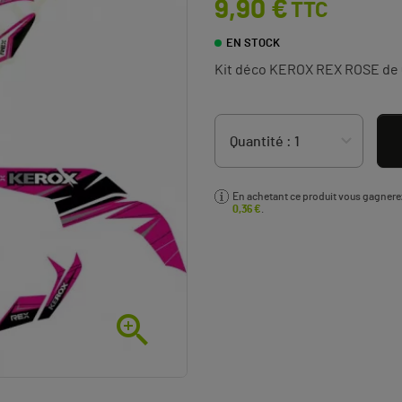
9,90 €
TTC
EN STOCK
Kit déco KEROX REX ROSE de
En achetant ce produit vous gagner
0,36 €
.
