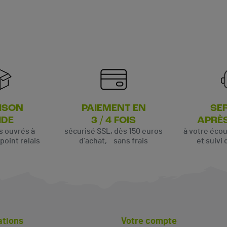
ISON
PAIEMENT EN
SE
IDE
3 / 4 FOIS
APRÈ
rs ouvrés à
sécurisé SSL, dès 150 euros
à votre éco
oint relais
d’achat, sans frais
et suivi 
ations
Votre compte