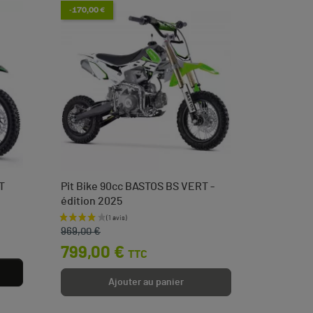
-170,00 €
T
Pit Bike 90cc BASTOS BS VERT -
Tendeur 
édition 2025
languett
Prix de base
Prix
Prix
3,50 
969,00 €
799,00 €
TTC
Ajouter au panier