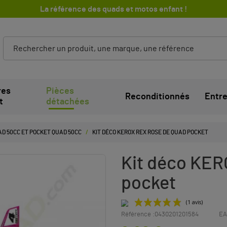
La référence des quads et motos enfant !
res
Pièces
Reconditionnés
Entre
t
détachées
D 50CC ET POCKET QUAD 50CC
KIT DÉCO KEROX REX ROSE DE QUAD POCKET
Kit déco KE
pocket
Référence :
0430201201584
EA