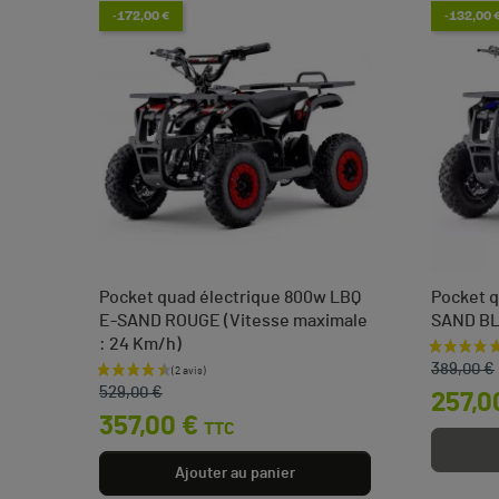
-172,00 €
-132,00 
Pocket quad électrique 800w LBQ
Pocket q
E-SAND ROUGE (Vitesse maximale
SAND B
: 24 Km/h)
Prix de 
Prix
 €
389,00 €
Prix de base
Prix
529,00 €
257,0
357,00 €
TTC
Ajouter au panier