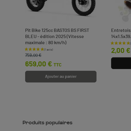
auche
Pit Bike 125cc BASTOS BS FIRST
Entretois
co
BLEU - édition 2025 (Vitesse
14x1.5x39
maximale : 80 km/h)
Prix
2,00 €
Prix de base
Prix
759,00 €
659,00 €
TTC
Ajouter au panier
Produits populaires