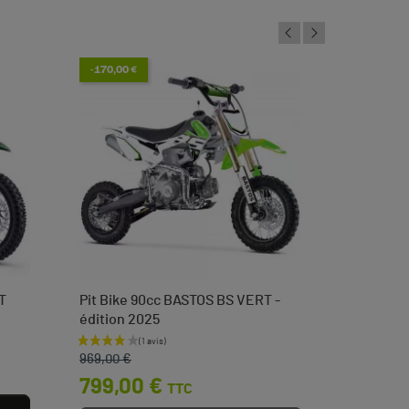
-170,00 €
T
Pit Bike 90cc BASTOS BS VERT -
Tendeur 
édition 2025
languett
Prix de base
Prix
Prix
3,50 
969,00 €
799,00 €
TTC