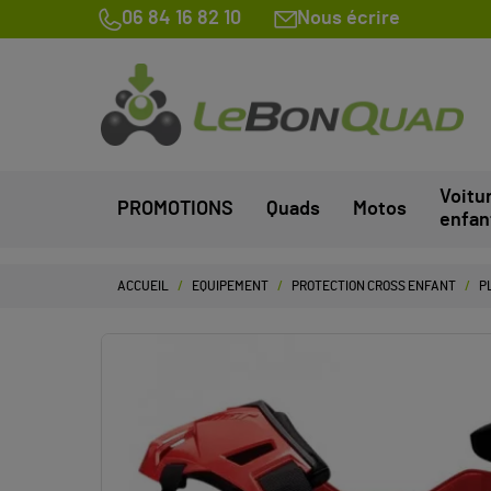
06 84 16 82 10
Nous écrire
Voitu
PROMOTIONS
Quads
Motos
enfan
ACCUEIL
EQUIPEMENT
PROTECTION CROSS ENFANT
P