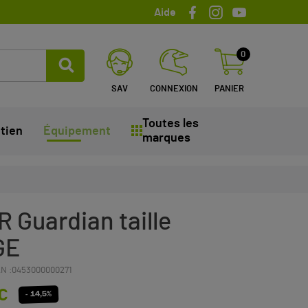
Aide
0
SAV
CONNEXION
PANIER
Toutes les
tien
Équipement
marques
 Guardian taille
GE
N :
0453000000271
C
- 14,5%