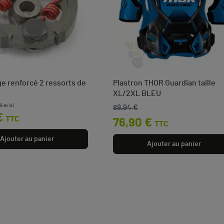
 renforcé 2 ressorts de
Plastron THOR Guardian taille
XL/2XL BLEU
89,94 €
Prix de base
Prix
€
TTC
76,90 €
TTC
Ajouter au panier
Ajouter au panier