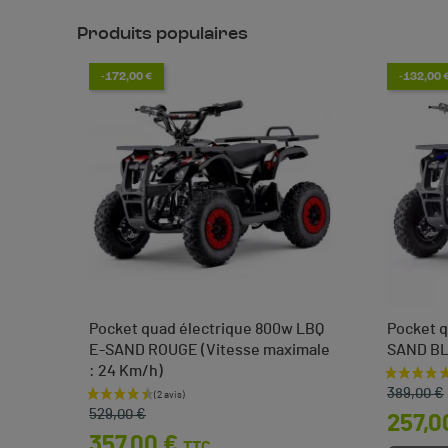
Produits populaires
-172,00 €
-132,00 
Pocket quad électrique 800w LBQ
Pocket q
E-SAND ROUGE (Vitesse maximale
SAND B
: 24 Km/h)
Prix de 
Prix
 €
389,00 €
Prix de base
Prix
529,00 €
257,0
357,00 €
TTC