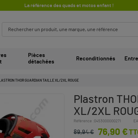
La référence des quads et motos enfant !
res
Pièces
Reconditionnés
Entre
t
détachées
LASTRON THOR GUARDIAN TAILLE XL/2XL ROUGE
Plastron THOR
XL/2XL ROU
Référence :
0453000000271
EA
76,90 €
TT
89,94 €