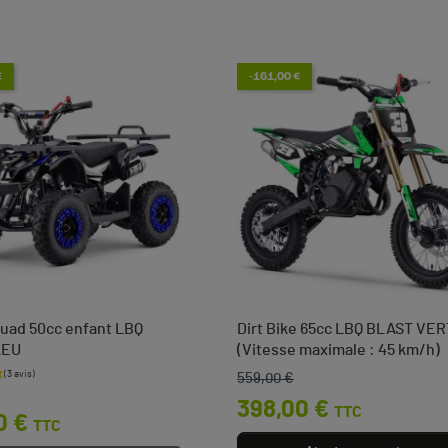
€
-161,00 €
uad 50cc enfant LBQ
Dirt Bike 65cc LBQ BLAST VER
LEU
(Vitesse maximale : 45 km/h)
559,00 €
base
Prix de base
Prix
398,00 €
TTC
0 €
TTC