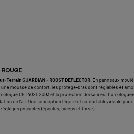
XL ROUGE
Tout-Terrain GUARDIAN - ROOST DEFLECTOR.
En panneaux moulés é
une mousse de confort. les protège-bras sont réglables et amo
mologué CE 14021:2003 et la protection dorsale est homologuée 
ation de l'air. Une conception légère et confortable, idéale pou
églages possibles (épaules, biceps et torse).