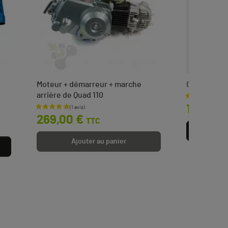
Moteur + démarreur + marche
Carburateu
arrière de Quad 110
Prix
19,00 €
Prix
269,00 €
TTC
Aj
Ajouter au panier