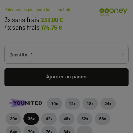
Paiement en plusieurs fois sans frais :
3x sans frais
233,00 €
4x sans frais
174,75 €
Ajouter au panier
10x
12x
18x
24x
30x
36x
42x
48x
52x
58x
64x
70x
76x
84x
...