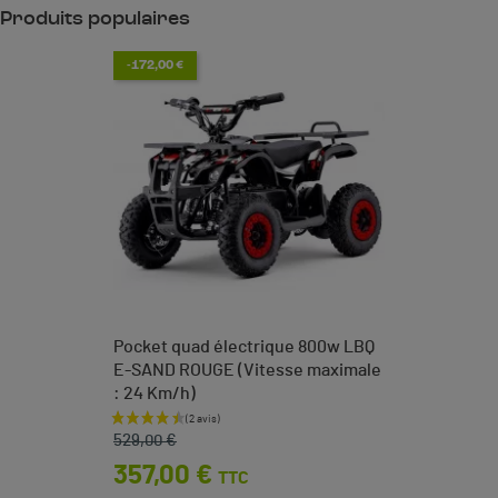
Produits populaires
-172,00 €
Pocket quad électrique 800w LBQ
E-SAND ROUGE (Vitesse maximale
: 24 Km/h)
Prix de base
Prix
529,00 €
357,00 €
TTC