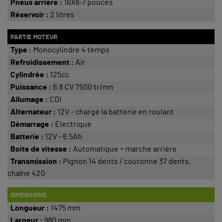
Pneus arrière :
16X8-7 pouces
Réservoir :
2 litres
PARTIE MOTEUR
Type :
Monocylindre 4 temps
Refroidissement :
Air
Cylindrée :
125cc
Puissance :
6.8 CV 7500 tr/mn
Allumage :
CDI
Alternateur :
12V - charge la batterie en roulant
Démarrage :
Électrique
Batterie :
12V - 6.5Ah
Boite de vitesse :
Automatique + marche arrière
Transmission :
Pignon 14 dents / couronne 37 dents,
chaîne 420
DIMENSIONS
Longueur :
1475 mm
Largeur :
980 mm