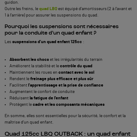
guidon.
Outre les freins, le
quad LBQ
est équipé d’amortisseurs (2 à l’avant et
1 à l’arrière) pour assurer les suspensions du quad.
Pourquoi les suspensions sont nécessaires
pour la conduite d’un quad enfant ?
Les
suspensions d’un quad enfant 125cc
:
•
Absorbent les chocs
et les irrégularités du terrain
• Améliorent la stabilité et le
contrôle du quad
• Maintiennent les roues en
contact avec le sol
• Rendent le
freinage plus efficace et plus sûr
• Facilitent
l’apprentissage et la prise de confiance
• Augmentent le confort de conduite
• Réduisent
la fatigue de l’enfant
• Protègent le
cadre et les composants mécaniques
En somme, elles sont essentielles pour la sécurité, le confort et la
maîtrise d’un quad enfant.
Quad 125cc LBQ OUTBACK : un quad enfant