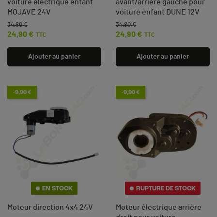
voiture électrique enfant
avant/arrière gauche pour
MOJAVE 24V
voiture enfant DUNE 12V
34,80 €
34,80 €
Prix de base
Prix
Prix de base
Prix
24,90 €
24,90 €
TTC
TTC
Ajouter au panier
Ajouter au panier
-9,90 €
-9,90 €
EN STOCK
RUPTURE DE STOCK
Moteur direction 4x4 24V
Moteur électrique arrière