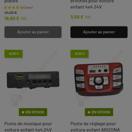
places
broches pour voiture
enfant 4x4 24V
Prix de base
Prix
24,00 €
3,50 €
Prix
TTC
19,90 €
TTC
Ajouter au panier
Ajouter au panier
-9,90 €
-9,90 €
EN STOCK
EN STOCK
Poste de musique pour
Poste de réglage pour
voiture enfant 4x4 24V
voiture enfant ARIZONA