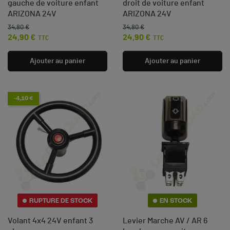
gauche de voiture enfant
droit de voiture enfant
ARIZONA 24V
ARIZONA 24V
34,80 €
34,80 €
Prix de base
Prix
Prix de base
Prix
24,90 €
24,90 €
TTC
TTC
Ajouter au panier
Ajouter au panier
-4,10 €
RUPTURE DE STOCK
EN STOCK
Volant 4x4 24V enfant 3
Levier Marche AV / AR 6