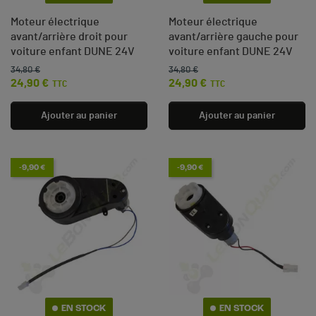
Moteur électrique
Moteur électrique
avant/arrière droit pour
avant/arrière gauche pour
voiture enfant DUNE 24V
voiture enfant DUNE 24V
34,80 €
34,80 €
Prix de base
Prix
Prix de base
Prix
24,90 €
24,90 €
TTC
TTC
Ajouter au panier
Ajouter au panier
-9,90 €
-9,90 €
EN STOCK
EN STOCK