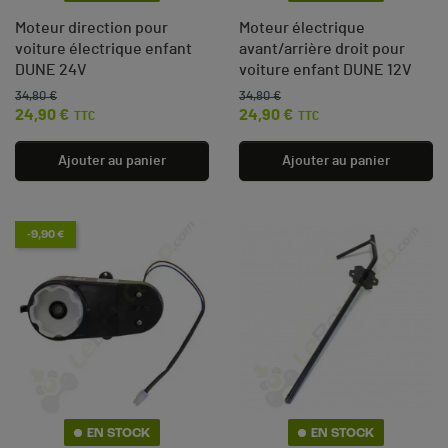
Moteur direction pour
Moteur électrique
voiture électrique enfant
avant/arrière droit pour
DUNE 24V
voiture enfant DUNE 12V
34,80 €
34,80 €
Prix de base
Prix
Prix de base
Prix
24,90 €
24,90 €
TTC
TTC
Ajouter au panier
Ajouter au panier
-9,90 €
EN STOCK
EN STOCK