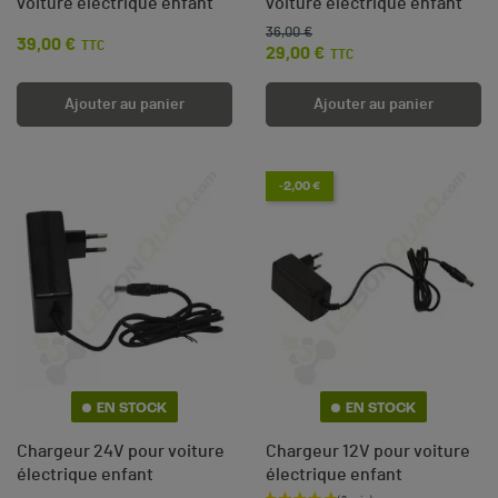
voiture électrique enfant
voiture électrique enfant
36,00 €
Prix de base
Prix
39,00 €
Prix
TTC
29,00 €
TTC
Ajouter au panier
Ajouter au panier
-2,00 €
EN STOCK
EN STOCK
Chargeur 24V pour voiture
Chargeur 12V pour voiture
électrique enfant
électrique enfant