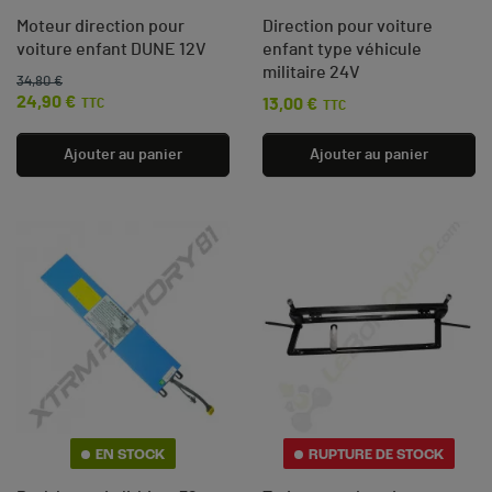
Moteur direction pour
Direction pour voiture
voiture enfant DUNE 12V
enfant type véhicule
militaire 24V
34,80 €
Prix de base
Prix
24,90 €
13,00 €
TTC
Prix
TTC
Ajouter au panier
Ajouter au panier
EN STOCK
RUPTURE DE STOCK