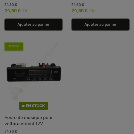
34,80 €
34,80 €
Prix de base
Prix
Prix de base
Prix
24,90 €
24,90 €
TTC
TTC
Ajouter au panier
Ajouter au panier
-9,90 €
EN STOCK
Poste de musique pour
voiture enfant 12V
34,80 €
Prix de base
Prix