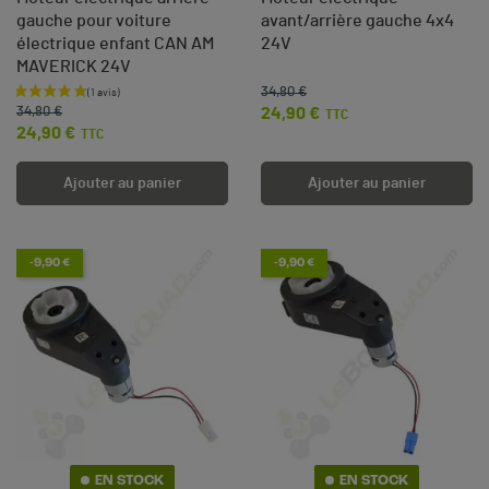
gauche pour voiture
avant/arrière gauche 4x4
électrique enfant CAN AM
24V
MAVERICK 24V
34,80 €
Prix de base
Prix
Prix de base
Prix
24,90 €
34,80 €
TTC
24,90 €
TTC
Ajouter au panier
Ajouter au panier
-9,90 €
-9,90 €
EN STOCK
EN STOCK