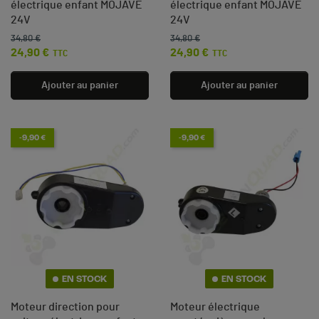
électrique enfant MOJAVE
électrique enfant MOJAVE
24V
24V
34,80 €
34,80 €
Prix de base
Prix
Prix de base
Prix
24,90 €
24,90 €
TTC
TTC
Ajouter au panier
Ajouter au panier
-9,90 €
-9,90 €
EN STOCK
EN STOCK
Moteur direction pour
Moteur électrique