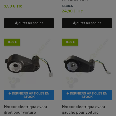
3,50 €
Prix
34,80 €
TTC
Prix de base
Prix
24,90 €
TTC
Ajouter au panier
Ajouter au panier
-9,90 €
-9,90 €
DERNIERS ARTICLES EN
DERNIERS ARTICLES EN
STOCK
STOCK
Moteur électrique avant
Moteur électrique avant
droit pour voiture
gauche pour voiture