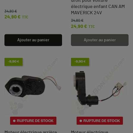
droit pour voiture
électrique enfant CAN AM
34,80 €
Prix de base
Prix
MAVERICK 24V
24,90 €
TTC
34,80 €
Prix de base
Prix
24,90 €
TTC
Ajouter au panier
Ajouter au panier
-9,90 €
-9,90 €
RUPTURE DE STOCK
RUPTURE DE STOCK
Moteur électrique arrière
Moteur électrique