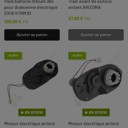
Pack batterie lithium 36v
Train avant de voiture
pour draisienne électrique
enfant ARIZONA
DX16 XTRM 81
27,00 €
Prix
TTC
100,00 €
Prix
TTC
Ajouter au panier
Ajouter au panier
-9,90 €
-9,90 €
EN STOCK
EN STOCK
Moteur électrique arrière
Moteur électrique arrière