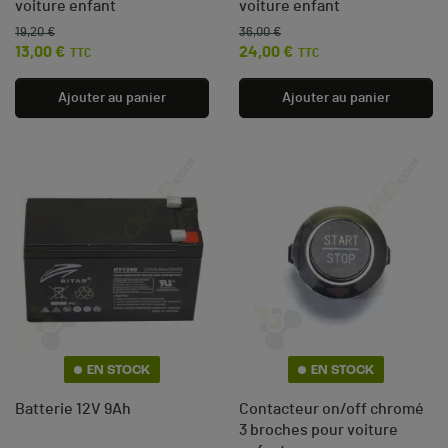
voiture enfant
voiture enfant
19,20 €
36,00 €
Prix de base
Prix
Prix de base
Prix
13,00 €
24,00 €
TTC
TTC
Ajouter au panier
Ajouter au panier
EN STOCK
EN STOCK
Batterie 12V 9Ah
Contacteur on/off chromé
3 broches pour voiture