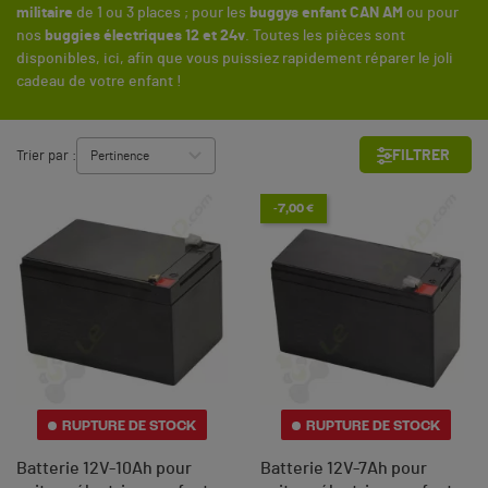
militaire
de 1 ou 3 places ; pour les
buggys enfant CAN AM
ou pour
nos
buggies électriques 12 et 24v
. Toutes les pièces sont
disponibles, ici, afin que vous puissiez rapidement réparer le joli
cadeau de votre enfant !
FILTRER
Trier par :
-7,00 €
RUPTURE DE STOCK
RUPTURE DE STOCK
Batterie 12V-10Ah pour
Batterie 12V-7Ah pour