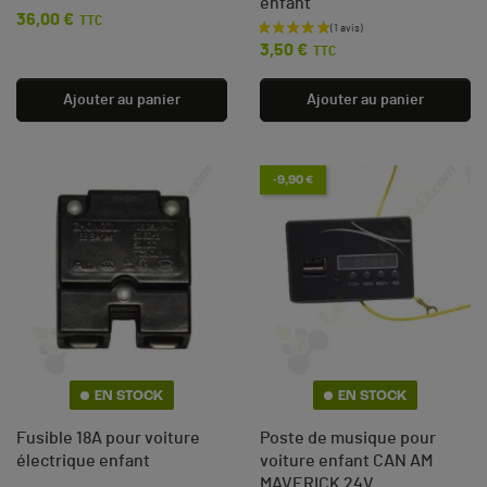
enfant
36,00 €
Prix
TTC
Prix
3,50 €
TTC
Ajouter au panier
Ajouter au panier
-9,90 €
(1 avis)
EN STOCK
EN STOCK
Fusible 18A pour voiture
Poste de musique pour
électrique enfant
voiture enfant CAN AM
MAVERICK 24V