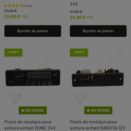
24V
Prix de base
Prix
34,80 €
34,80 €
Prix de base
Prix
24,90 €
TTC
24,90 €
TTC
Ajouter au panier
Ajouter au panier
(1 avis)
-9,90 €
-9,90 €
EN STOCK
EN STOCK
Poste de musique pour
Poste de musique pour
voiture enfant DUNE 24V
voiture enfant DAKOTA 12V