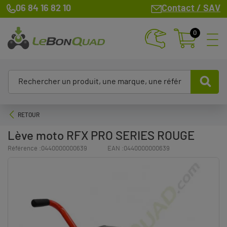
06 84 16 82 10
Contact / SAV
0
RETOUR
Lève moto RFX PRO SERIES ROUGE
Référence :
0440000000639
EAN :
0440000000639