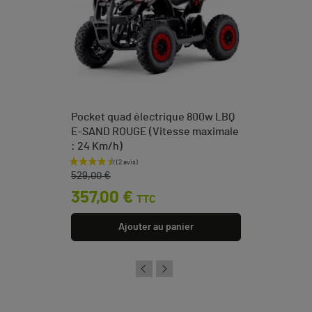
Pocket quad électrique 800w LBQ
E-SAND ROUGE (Vitesse maximale
: 24 Km/h)
Prix de base
Prix
529,00 €
357,00 €
TTC
Ajouter au panier