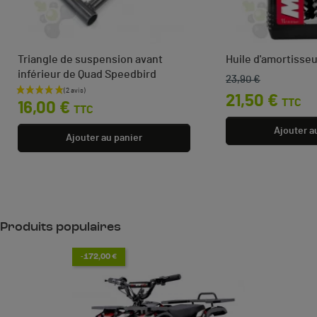
Triangle de suspension avant
Huile d'amortisseu
inférieur de Quad Speedbird
23,90 €
Prix de base
Prix
Prix
21,50 €
TTC
16,00 €
TTC
Ajouter a
Ajouter au panier
Produits populaires
-172,00 €