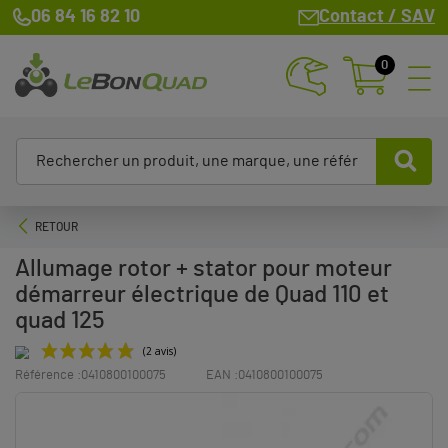
06 84 16 82 10
Contact / SAV
0
RETOUR
Allumage rotor + stator pour moteur
démarreur électrique de Quad 110 et
quad 125
Référence :
0410800100075
EAN :
0410800100075
(2 avis)