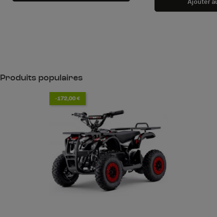
Ajouter a
Produits populaires
-172,00 €