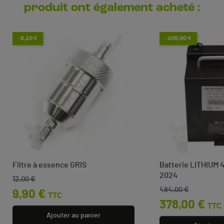
produit ont également acheté :
-2,10 €
-106,00 €
Filtre à essence GRIS
Batterie LITHIUM 
2024
12,00 €
Prix de base
Prix
484,00 €
Prix de base
Prix
9,90 €
TTC
378,00 €
TTC
Ajouter au panier