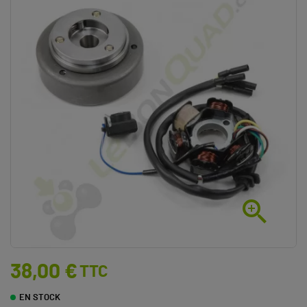

38,00 €
TTC
EN STOCK