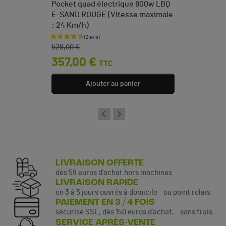
Pocket quad électrique 800w LBQ
E-SAND ROUGE (Vitesse maximale
: 24 Km/h)
Prix de base
Prix
529,00 €
357,00 €
TTC
Ajouter au panier
LIVRAISON OFFERTE
dès 59 euros d’achat hors machines
LIVRAISON RAPIDE
en 3 à 5 jours ouvrés à domicile ou point relais
PAIEMENT EN 3 / 4 FOIS
sécurisé SSL, dès 150 euros d’achat, sans frais
SERVICE APRÈS-VENTE