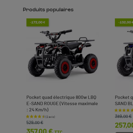
Produits populaires
-172,00 €
-132,00 
Pocket quad électrique 800w LBQ
Pocket q
E-SAND ROUGE (Vitesse maximale
SAND B
: 24 Km/h)
Prix de 
Prix
 €
389,00 €
Prix de base
Prix
529,00 €
257,0
357,00 €
TTC