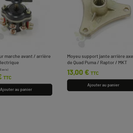
r marche avant / arrière
Moyeu support jante arrière axe
lectrique
de Quad Puma / Raptor / MKT
Prix
13,00 €
TTC
€
TTC
Ajouter au panier
Ajouter au panier