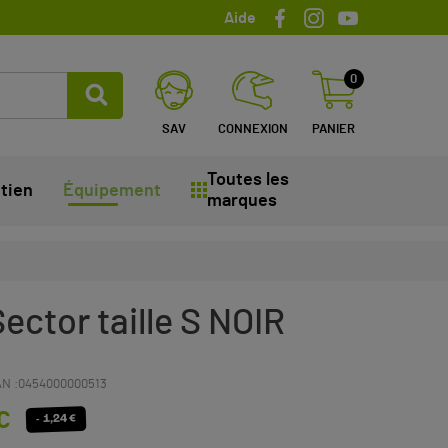
Aide
0
SAV
CONNEXION
PANIER
Toutes les
tien
Équipement
marques
ctor taille S NOIR
N :
0454000000513
C
- 1,24 €
(1 avis)