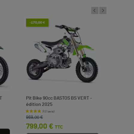
-170,00 €
T
Pit Bike 90cc BASTOS BS VERT -
Tendeur 
édition 2025
languett
Prix de base
Prix
Prix
3,50 
969,00 €
799,00 €
TTC