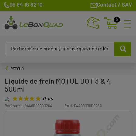
06 84 16 82 10
Contact / SAV
0
RETOUR
Liquide de frein MOTUL DOT 3 & 4
500ml
Référence :
0440000000264
EAN :
0440000000264
(3 avis)