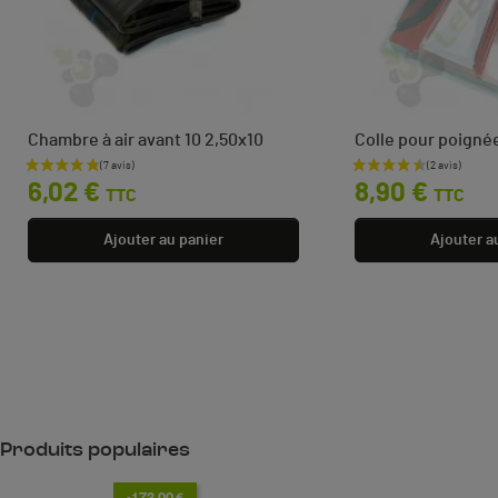
Chambre à air avant 10 2,50x10
Colle pour poign
Prix
Prix
6,02 €
8,90 €
TTC
TTC
Ajouter au panier
Ajouter a
Produits populaires
-172,00 €