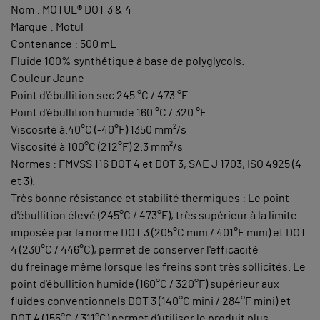
Nom : MOTUL® DOT 3 & 4
Marque : Motul
Contenance : 500 mL
Fluide 100% synthétique à base de polyglycols.
Couleur Jaune
Point d'ébullition sec 245 °C / 473 °F
Point d'ébullition humide 160 °C / 320 °F
Viscosité à.40°C (-40°F) 1350 mm²/s
Viscosité à 100°C (212°F) 2.3 mm²/s
Normes : FMVSS 116 DOT 4 et DOT 3, SAE J 1703, ISO 4925 (4
et 3).
Très bonne résistance et stabilité thermiques : Le point
d'ébullition élevé (245°C / 473°F), très supérieur à la limite
imposée par la norme DOT 3 (205°C mini / 401°F mini) et DOT
4 (230°C / 446°C), permet de conserver l'efficacité
du freinage même lorsque les freins sont très sollicités. Le
point d'ébullition humide (160°C / 320°F) supérieur aux
fluides conventionnels DOT 3 (140°C mini / 284°F mini) et
DOT 4 (155°C / 311°C) permet d’utiliser le produit plus