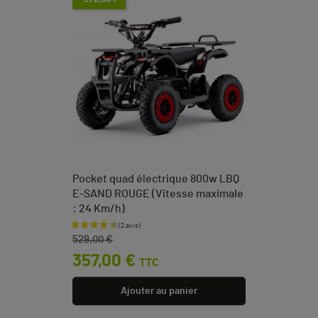
Pocket quad électrique 800w LBQ
E-SAND ROUGE (Vitesse maximale
: 24 Km/h)
Prix de base
Prix
529,00 €
357,00 €
TTC
Ajouter au panier