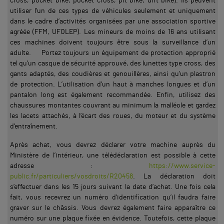
cross, pocket bike, pocket cross, pit bike, dirt bike). Ils peuvent
utiliser l’un de ces types de véhicules seulement et uniquement
dans le cadre d’activités organisées par une association sportive
agréée (FFM, UFOLEP). Les mineurs de moins de 16 ans utilisant
ces machines doivent toujours être sous la surveillance d’un
adulte. Portez toujours un équipement de protection approprié
tel qu’un casque de sécurité approuvé, des lunettes type cross, des
gants adaptés, des coudières et genouillères, ainsi qu’un plastron
de protection. L’utilisation d’un haut à manches longues et d’un
pantalon long est également recommandée. Enfin, utilisez des
chaussures montantes couvrant au minimum la malléole et gardez
les lacets attachés, à l’écart des roues, du moteur et du système
d’entraînement.
Après achat, vous devrez déclarer votre machine auprès du
Ministère de l’intérieur, une télédéclaration est possible à cette
adresse :
https://www.service-
public.fr/particuliers/vosdroits/R20458
. La déclaration doit
s’effectuer dans les 15 jours suivant la date d’achat. Une fois cela
fait, vous recevrez un numéro d’identification qu’il faudra faire
graver sur le châssis. Vous devrez également faire apparaître ce
numéro sur une plaque fixée en évidence. Toutefois, cette plaque