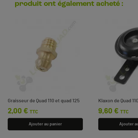
produit ont également acheté :
Graisseur de Quad 110 et quad 125
Klaxon de Quad 110
Prix
2,00 €
Prix
9,60 €
TTC
TTC
Ajouter au panier
Ajouter a