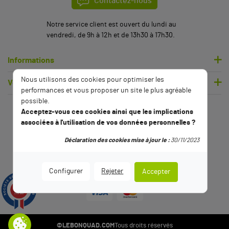
Contactez-nous
Notre service client est ouvert du lundi au
vendredi, de 9h à 12h et de 13h30 à 17h30.
Informations
Nous utilisons des cookies pour optimiser les
Votre compte
performances et vous proposer un site le plus agréable
possible.
Acceptez-vous ces cookies ainsi que les implications
associées à l'utilisation de vos données personnelles ?
Déclaration des cookies mise à jour le :
30/11/2023
Configurer
Rejeter
Accepter
9.5
/10
2791 avis
©LEBONQUAD.COM
Tous droits réservés