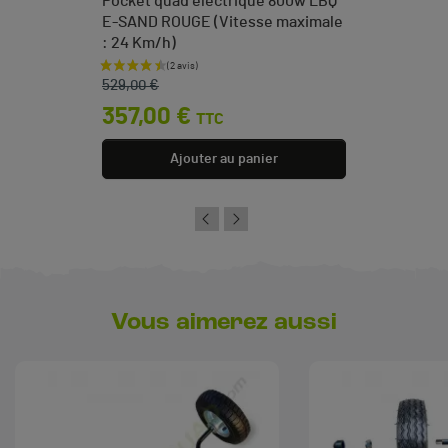
Pocket quad électrique 800w LBQ
E-SAND ROUGE (Vitesse maximale
: 24 Km/h)
Prix de base
Prix
529,00 €
357,00 €
TTC
Ajouter au panier
Vous aimerez aussi