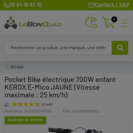
06 84 16 82 10
Contact / SAV
0
RETOUR
Pocket Bike électrique 700W enfant
KEROX E-Mico JAUNE (Vitesse
maximale : 25 km/h)
Référence :
0420000000693
EAN :
0420000000693
RUPTURE DE STOCK
(2 avis)