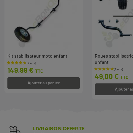
Kit stabilisateur moto enfant
Roues stabilisatr
enfant
Prix
149,99 €
TTC
Prix
49,00 €
TTC
Ajouter au panier
Ajouter a
LIVRAISON OFFERTE