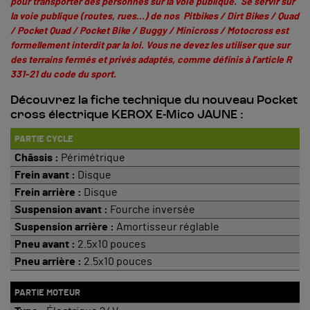
pour transporter des personnes sur la voie publique. Se servir sur
la voie publique (routes, rues…) de nos Pitbikes / Dirt Bikes / Quad
/ Pocket Quad / Pocket Bike / Buggy / Minicross / Motocross est
formellement interdit par la loi. Vous ne devez les utiliser que sur
des terrains fermés et privés adaptés, comme définis à
l’article R
331-21 du code du sport
.
Découvrez la fiche technique du nouveau Pocket
cross électrique KEROX E-Mico JAUNE :
PARTIE CYCLE
Châssis :
Périmétrique
Frein avant :
Disque
Frein arrière :
Disque
Suspension avant :
Fourche inversée
Suspension arrière :
Amortisseur réglable
Pneu avant :
2.5x10 pouces
Pneu arrière :
2.5x10 pouces
PARTIE MOTEUR