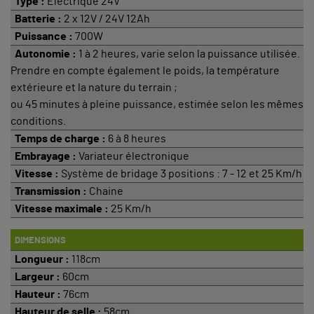
Type :
Électrique 24V
Batterie :
2 x 12V / 24V 12Ah
Puissance :
700W
Autonomie :
1 à 2 heures, varie selon la puissance utilisée.
Prendre en compte également le poids, la température
extérieure et la nature du terrain ;
ou 45 minutes à pleine puissance, estimée selon les mêmes
conditions.
Temps de charge :
6 à 8 heures
Embrayage :
Variateur électronique
Vitesse :
Système de bridage 3 positions : 7 - 12 et 25 Km/h
Transmission :
Chaine
Vitesse maximale :
25 Km/h
DIMENSIONS
Longueur :
118cm
Largeur :
60cm
Hauteur :
76cm
Hauteur de selle :
58cm