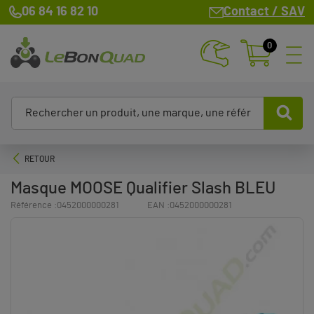
06 84 16 82 10
Contact / SAV
0
RETOUR
Masque MOOSE Qualifier Slash BLEU
Référence :
0452000000281
EAN :
0452000000281