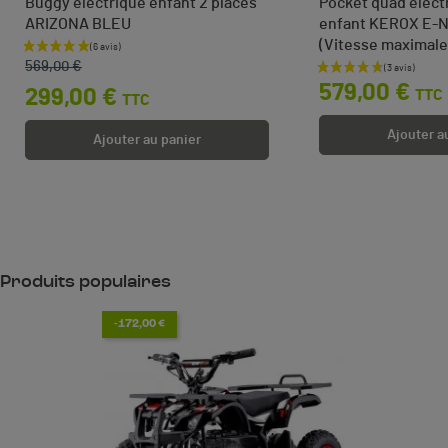
Buggy électrique enfant 2 places
Pocket quad élec
ARIZONA BLEU
enfant KEROX E-
(Vitesse maximale
Prix de base
Prix
569,00 €
Prix
579,00 €
299,00 €
TTC
TTC
Ajouter a
Ajouter au panier
Produits populaires
-172,00 €