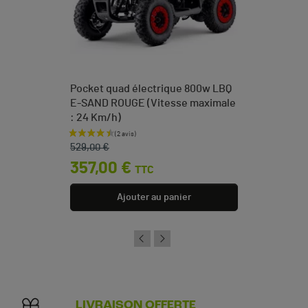
Pocket quad électrique 800w LBQ
E-SAND ROUGE (Vitesse maximale
: 24 Km/h)
Prix de base
Prix
529,00 €
357,00 €
TTC
Ajouter au panier
LIVRAISON OFFERTE