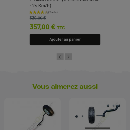
: 24 Km/h)
Prix de base
Prix
529,00 €
357,00 €
TTC
Ajouter au panier
Vous aimerez aussi