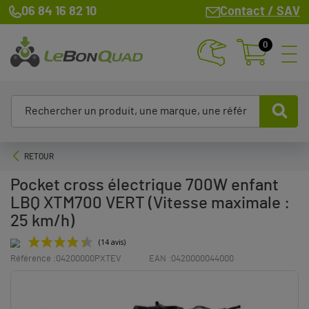
06 84 16 82 10
Contact / SAV
0
RETOUR
Pocket cross électrique 700W enfant
LBQ XTM700 VERT (Vitesse maximale :
25 km/h)
Référence :
04200000PXTEV
EAN :
0420000044000
(14 avis)