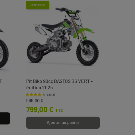
-170,00 €
T
Pit Bike 90cc BASTOS BS VERT -
Tendeur 
édition 2025
languett
Prix de base
Prix
Prix
3,50 
969,00 €
799,00 €
TTC
Ajouter au panier