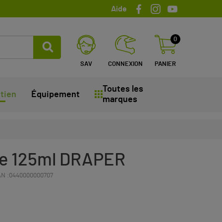
Aide
0
SAV
CONNEXION
PANIER
Toutes les
tien
Équipement
marques
ile 125ml DRAPER
N :
0440000000707