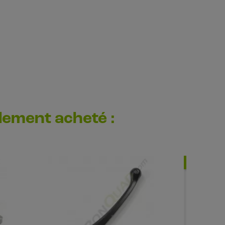
alement acheté :
-5,00 €