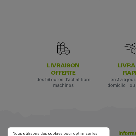
(3 avis)
LIVRAISON
LIVRA
OFFERTE
RAP
dès 59 euros d’achat hors
en 3 à 5 jou
machines
domicile ou p
Inform
Nous utilisons des cookies pour optimiser les