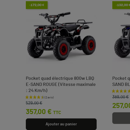
-172,00 €
-132,00 
Pocket quad électrique 800w LBQ
Pocket q
E-SAND ROUGE (Vitesse maximale
SAND B
: 24 Km/h)
Prix de 
Prix
 €
389,00 €
Prix de base
Prix
529,00 €
257,0
357,00 €
TTC
Ajouter au panier