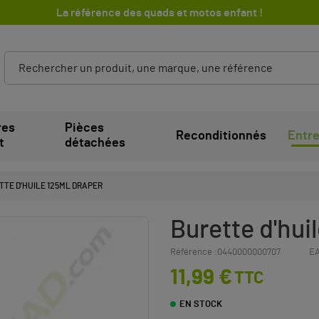
La référence des quads et motos enfant !
res
Pièces
Reconditionnés
Entre
t
détachées
TTE D'HUILE 125ML DRAPER
Burette d'hu
Référence :
0440000000707
EA
11,99 €
TTC
EN STOCK