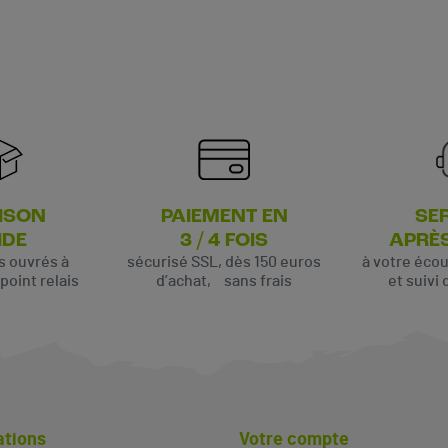
ISON
PAIEMENT EN
SE
IDE
3 / 4 FOIS
APRÈ
rs ouvrés à
sécurisé SSL, dès 150 euros
à votre éco
oint relais
d’achat, sans frais
et suivi 
ations
Votre compte