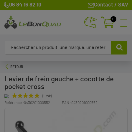
06 84 16 82 10
Contact / SAV
0
RETOUR
Levier de frein gauche + cocotte de
pocket cross
Référence :
0430201000552
EAN :
0430201000552
(1 avis)