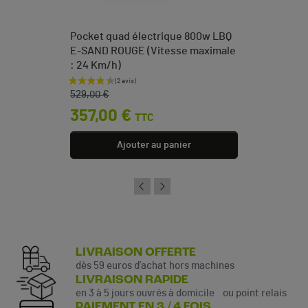
Pocket quad électrique 800w LBQ
E-SAND ROUGE (Vitesse maximale
: 24 Km/h)
Prix de base
Prix
529,00 €
357,00 €
TTC
Ajouter au panier
LIVRAISON OFFERTE
dès 59 euros d’achat hors machines
LIVRAISON RAPIDE
en 3 à 5 jours ouvrés à domicile ou point relais
PAIEMENT EN 3 / 4 FOIS