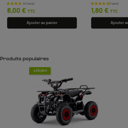
Prix
Prix
8,00 €
1,80 €
TTC
TTC
Ajouter au panier
Ajouter a
Produits populaires
-172,00 €