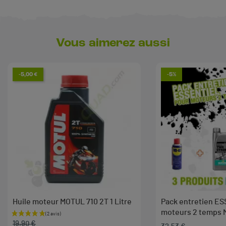
Vous aimerez aussi
-5,00 €
-5%
Huile moteur MOTUL 710 2T 1 Litre
Pack entretien E
moteurs 2 temps
Prix de base
Prix
19,90 €