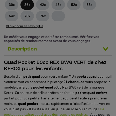
30x
36x
42x
48x
52x
58x
64x
70x
76x
...
Cliquer pour en savoir plus
Un crédit vous engage et doit être remboursé. Vérifiez vos
capacités de remboursement avant de vous engager.
Description
Quad Pocket 50cc REX BW6 VERT de chez
KEROX pour les enfants
Besoin d'un
petit quad
pour votre enfant ? Un
pocket quad
pour qu'il
s'amuse tout en apprenant le pilotage ?
Lebonquad
vous propose le
modèle parfait : le
pocket quad
50cc Rex BW6 vert de la marque
Kerox. Sa hauteur de selle de 49cm en fait un
pocket quad enfant
parfait pour vos petits. Parfaitement équipé et facile à prendre en
main, ce
quad pocket
mettra rapidement à l’aise l’enfant. Le vert ne
vous plait pas ? Il existe aussi en jaune, en rose ou en rouge !
Ce
pocket quad existe aussi avec des roues plus petites.
Vous pourrez