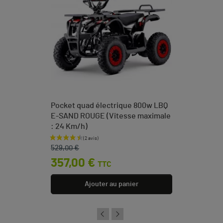
Pocket quad électrique 800w LBQ
E-SAND ROUGE (Vitesse maximale
: 24 Km/h)
Prix de base
Prix
529,00 €
357,00 €
TTC
Ajouter au panier