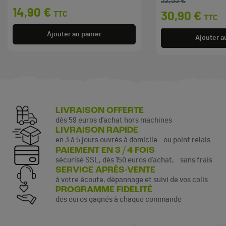
32,53 €
Prix de base
Prix
14,90 €
TTC
30,90 €
TTC
Ajouter au panier
Ajouter a
LIVRAISON OFFERTE
dès 59 euros d’achat hors machines
LIVRAISON RAPIDE
en 3 à 5 jours ouvrés à domicile ou point relais
PAIEMENT EN 3 / 4 FOIS
sécurisé SSL, dès 150 euros d’achat, sans frais
SERVICE APRÈS-VENTE
à votre écoute, dépannage et suivi de vos colis
PROGRAMME FIDELITÉ
des euros gagnés à chaque commande