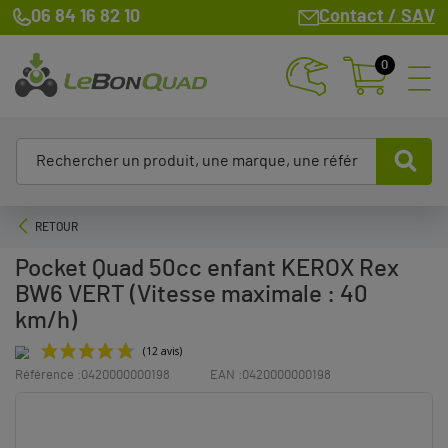
06 84 16 82 10
Contact / SAV
0
RETOUR
Pocket Quad 50cc enfant KEROX Rex
BW6 VERT (Vitesse maximale : 40
km/h)
Référence :
0420000000198
EAN :
0420000000198
(12 avis)