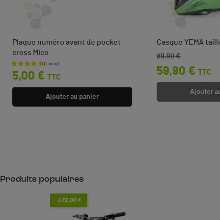
Plaque numéro avant de pocket
Casque YEMA tail
cross Mico
89,90 €
Prix de base
Prix
Prix
59,90 €
TTC
5,00 €
TTC
Ajouter a
Ajouter au panier
Produits populaires
-172,00 €