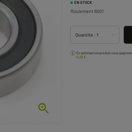
EN STOCK
Roulement 6001
En achetant ce produit vous gagner
0,32 €
.
