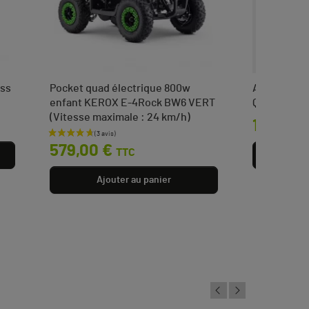
oss
Pocket quad électrique 800w
Amortisseur
enfant KEROX E-4Rock BW6 VERT
Quad pocke
(Vitesse maximale : 24 km/h)
Prix
16,00 €
Prix
579,00 €
TTC
Aj
Ajouter au panier