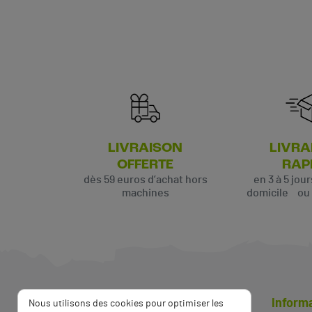
LIVRAISON
LIVRA
(5 avis)
OFFERTE
RAP
dès 59 euros d’achat hors
en 3 à 5 jou
machines
domicile ou p
Inform
Nous utilisons des cookies pour optimiser les