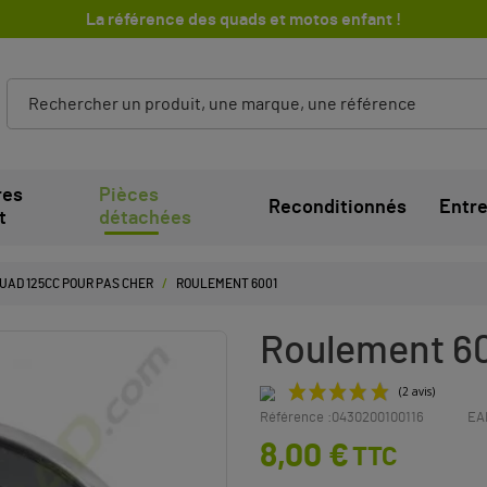
La référence des quads et motos enfant !
res
Pièces
Reconditionnés
Entre
t
détachées
QUAD 125CC POUR PAS CHER
ROULEMENT 6001
Roulement 6
Référence :
0430200100116
EA
8,00 €
TTC