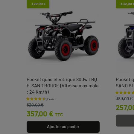
-172,00 €
-132,00 
Pocket quad électrique 800w LBQ
Pocket q
E-SAND ROUGE (Vitesse maximale
SAND B
: 24 Km/h)
Prix de 
Prix
 €
389,00 €
Prix de base
Prix
529,00 €
257,0
357,00 €
TTC
Ajouter au panier