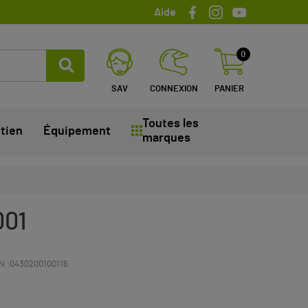
Aide
0
SAV
CONNEXION
PANIER
Toutes les
tien
Équipement
marques
001
N :
0430200100116
(2 avis)