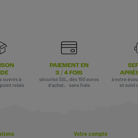
ISON
PAIEMENT EN
SE
(1 avis)
IDE
3 / 4 FOIS
APRÈ
rs ouvrés à
sécurisé SSL, dès 150 euros
à votre éco
oint relais
d’achat, sans frais
et suivi 
ations
Votre compte