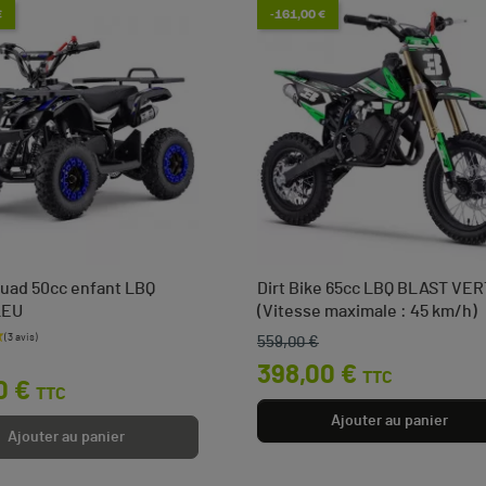
€
-161,00 €
uad 50cc enfant LBQ
Dirt Bike 65cc LBQ BLAST VER
LEU
(Vitesse maximale : 45 km/h)
559,00 €
base
Prix de base
Prix
398,00 €
TTC
0 €
TTC
Ajouter au panier
Ajouter au panier