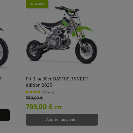
-170,00 €
T
Pit Bike 90cc BASTOS BS VERT -
Tendeur 
édition 2025
languett
Prix de base
Prix
Prix
3,50 
969,00 €
799,00 €
TTC
Ajouter au panier