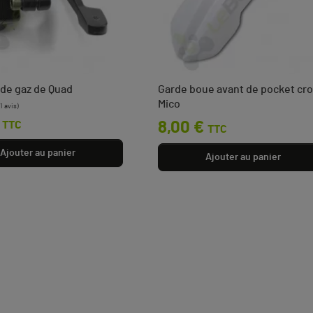
de gaz de Quad
Garde boue avant de pocket cr
Mico
TTC
Prix
8,00 €
TTC
Ajouter au panier
Ajouter au panier