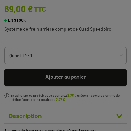
69,00 €
TTC
EN STOCK
Système de frein arrière complet de Quad Speedbird
Ajouter au panier
En achetant ce produit vous gagnerez
2,76 €
grâce à notre programme de
fidélité. Votre panier totalisera
2,76 €
.
Description
Système de frein arrière complet de Quad Speedbird