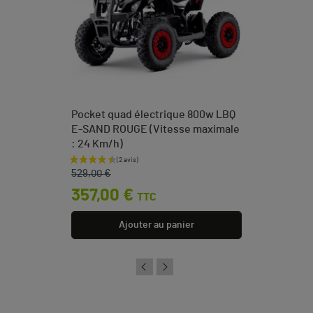
Pocket quad électrique 800w LBQ
E-SAND ROUGE (Vitesse maximale
: 24 Km/h)
Prix de base
Prix
529,00 €
357,00 €
TTC
Ajouter au panier