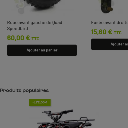
Roue avant gauche de Quad
Fusée avant droit
Speedbird
Prix
15,60 €
TTC
Prix
60,00 €
TTC
Ajouter a
Ajouter au panier
Produits populaires
-172,00 €