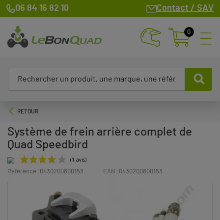
06 84 16 82 10
Contact / SAV
0
RETOUR
Système de frein arrière complet de
Quad Speedbird
Référence :
0430200800153
EAN :
0430200800153
(1 avis)