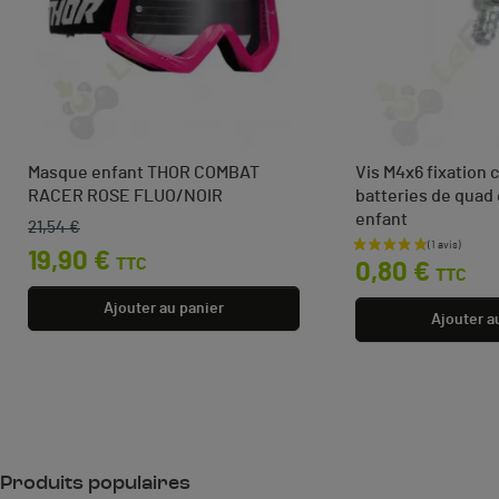
Masque enfant THOR COMBAT
Vis M4x6 fixation 
RACER ROSE FLUO/NOIR
batteries de quad 
enfant
21,54 €
Prix de base
Prix
Prix
19,90 €
TTC
0,80 €
TTC
Ajouter au panier
Ajouter a
Produits populaires