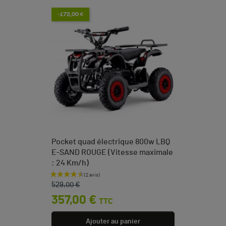
-172,00 €
Pocket quad électrique 800w LBQ
E-SAND ROUGE (Vitesse maximale
: 24 Km/h)
Prix de base
Prix
529,00 €
357,00 €
TTC
Ajouter au panier